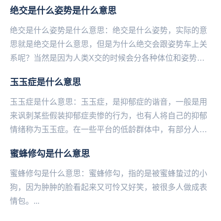
韩国明星就在社交平台上发言...
绝交是什么姿势是什么意思
绝交是什么姿势是什么意思：绝交是什么姿势，实际的意
思就是绝交是什么意思，但是为什么绝交会跟姿势车上关
系呢？当然是因为人类X交的时候会分各种体位和姿势，
当说绝交是什么姿势的时候是故意的装作不明白绝交是
玉玉症是什么意思
什...
玉玉症是什么意思：玉玉症，是抑郁症的谐音，一般是用
来讽刺某些假装抑郁症卖惨的行为，也有人将自己的抑郁
情绪称为玉玉症。在一些平台的低龄群体中，有部分人喜
欢卖惨装抑郁，把疾病当潮流博取眼球和流量。例如私
蜜蜂修勾是什么意思
信...
蜜蜂修勾是什么意思：蜜蜂‌‌‌‌‌‌‌‌‌‌‌‌‌修勾，指的是被蜜蜂蛰过的小
狗，因为肿肿的脸看起来又可怜又好笑，被很多人做成表
情包。...