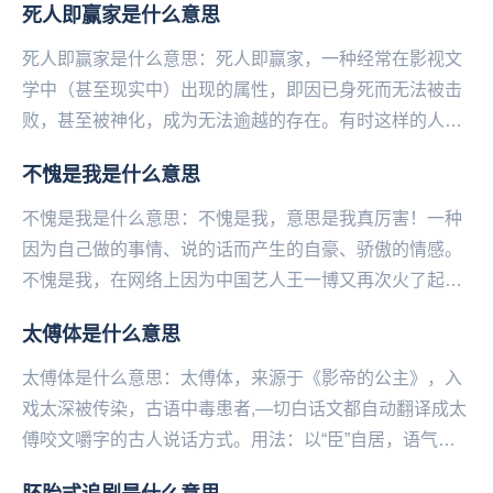
死人即赢家是什么意思
死人即赢家是什么意思：死人即赢家，一种经常在影视文
学中（甚至现实中）出现的属性，即因已身死而无法被击
败，甚至被神化，成为无法逾越的存在。有时这样的人物
自身可能并不是毫无瑕疵，但优点会被活下来的人进行
不愧是我是什么意思
记...
不愧是我是什么意思：不愧是我，意思是我真厉害！一种
因为自己做的事情、说的话而产生的自豪、骄傲的情感。
不愧是我，在网络上因为中国艺人王一博又再次火了起
来。他在很多采访和节目中展现出一种总能把天聊死的技
太傅体是什么意思
能...
太傅体是什么意思：太傅体，来源于《影帝的公主》，入
戏太深被传染，古语中毒患者,—切白话文都自动翻译成太
傅咬文嚼字的古人说话方式。用法：以“臣”自居，语气谦
卑且咬文嚼字，充满love和peace例如：...