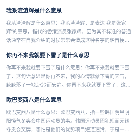
疲劳读成了森死皮挠。这位主持人叫季亚娅，是北京大
我系渣渣辉是什么意思
学...
我系渣渣辉是什么意思：我系渣渣辉，是表达“我是张家
辉”的意思，指代的香港演员张家辉，因为其不标准的普通
话通常在自我介绍的时候常常会造成这种名字的谐音梗成
为笑点被网友们调侃。也常常被网友们吐槽为“渣渣灰...
你再不来我就要下雪了是什么意思
你再不来我就要下雪了是什么意思：你再不来我就要下雪
了，这句话意思是你再不来，我的心情就像下雪的天气，
簌簌落了一地,冰冷而安静。你再不来我就要下雪了，这句
话出自作家木心的作品《云雀叫了一整天》，是一句意...
欧巴变西八是什么意思
欧巴变西八是什么意思：欧巴变西八，指一些‌‌‌‌‌‌‌‌‌‌‌‌韩国明星阴
阳怪气冬奥会中国运动员的事。韩国运动员因犯规而无缘
冬奥会奖牌，哪怕是他们的优势项目短道速滑，于是一些