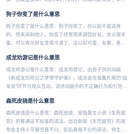
滑雪大跳台冠军。...
狗子你变了是什么意思
狗子你变了是什么意思：狗子你变了，你以前不是这样
的，用来讽刺他人。你变了经常用来调侃好友，含义很丰
富，可以表示好友变得冷漠了，没以前可爱、友善、亲
切、无私等等。可以是变好了，也可是变坏了。你变了，
成龙劝游记是什么意思
你不...
成龙劝游记是什么意思：成龙劝游记，出自子供向动画
《新成龙历险记之梦境守护者》，成龙会在每集片尾的“成
龙说”环节与观众互动，讲述动画中的不正确行为和引导观
众正确的价值观，而这成龙劝解观众不要沉迷游戏是，...
森死皮挠是什么意思
森死皮挠是什么意思：森死皮挠，是指莫言小说《生死疲
劳》的普通话不标准的读法。出自新版《生死疲劳》的发
布会主持人平翘舌音不分，前后鼻音不分的采访，将生死