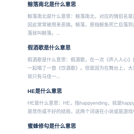
鲸落南北是什么意思
鲸落南北是什么意思：鲸落南北，对应的情侣名是
因此常常被用来恶搞。鲸落，原指鲸鱼死亡后落到
落就叫鲸落。...
假酒歌是什么意思
假酒歌是什么意思：假酒歌，在一次《声入人心》
一起唱了一首《饮酒歌》。但是因为在舞台上，大
就只有马佳一...
​HE是什么意思
HE是什么意思：HE，指happyending，就是ha
是悲伤或不好的结局，这两个词语在小说或是游戏中
蜜蜂修勾是什么意思