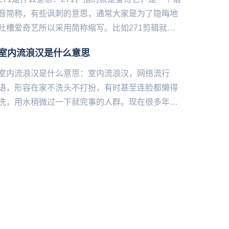
音简称，有些讽刺的意思，通常大家是为了隐晦地
吐槽爱奇艺所以采用简称缩写。比如271剪辑就是
粉丝之间吐槽爱奇艺的孤儿剪辑手法，对于一些艺
​室内流浪汉是什么意思
人特别不友好。...
室内流浪汉是什么意思：室内流浪汉，网络流行
语，形容在家不洗头不打扮，有时甚至连脸都懒得
洗，用水稍微过一下就完事的人群。现在很多年轻
人，一般不出门是不会化妆的，但是咱们还没有到
室内流浪汉的地步。室内流浪...