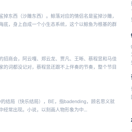
鲨掉东西（沙雕东西）。鲸落对应的情侣名是鲨掉沙雕，
海底，身上自成一个小生态系统，这个以鲸鱼为根基的群
的招商会，阿云嘎、郑云龙、贾凡、王晰、蔡程昱和马佳
家的词都没记对，蔡程昱还跟不上伴奏的节奏，整个节目
ppy的结局（快乐结局），BE，指badending，顾名思义就
经常出现。小说，以刻画人物形象为中...