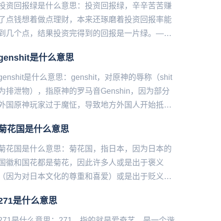
投资回报绿是什么意思：投资回报绿，辛辛苦苦赚
了点钱想着做点理财，本来还琢磨着投资回报率能
到几个点，结果投资完得到的回报是一片绿。——
微博@语文指挥中心...
genshit是什么意思
genshit是什么意思：genshit，对原神的辱称（shit
为排泄物），指原神的罗马音Genshin，因为部分
外国原神玩家过于魔怔，导致地方外国人开始抵制
Gen‌‌‌‌‌‌‌‌‌‌‌‌shin，后...
菊花国是什么意思
菊花国是什么意思：菊花国，指日本，因为日本的
国徽和国花都是菊花，因此许多人或是出于褒义
（因为对日本文化的尊重和喜爱）或是出于贬义
（作为中国人的民族意‌‌‌‌‌‌‌‌‌‌识和“菊花”一词在我国的符
271是什么意思
号学延...
271是什么意思：271，指的就是爱奇艺，是一个谐