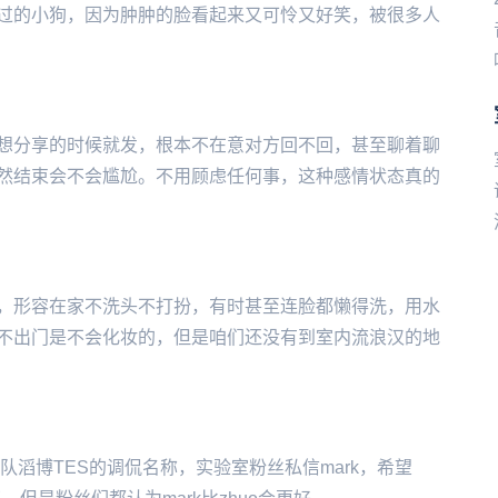
指的是被蜜蜂蛰过的小狗，因为肿肿的脸看起来又可怜又好笑，被很多人
想分享的时候就发，根本不在意对方回不回，甚至聊着聊
然结束会不会尴尬。不用顾虑任何事，这种感情状态真的
，形容在家不洗头不打扮，有时甚至连脸都懒得洗，用水
不出门是不会化妆的，但是咱们还没有到室内流浪汉的地
战队滔博TES的调侃名称，实验室粉丝私信mark，希望