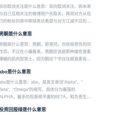
双向取消关注是什么意思：双向取消关注，将本来
与自己互相关注的微博用户先取关，再将对方从自
己的粉丝列表中移除表达希望与对方江湖不见的愿
望。...
男酮是什么意思
男酮是什么意思：男酮，即男同，也就是男性的同
性恋。不过在小编看来，男酮应该是那种雄性激素
爆棚的肌肉型男士，因为酮这个字往往跟激素有关
系的，比如睾酮等。最近大司马（原名韩金轮）有
abo是什么意思
一个换脸的视频火了，在视...
abo是什么意思：abo，是英文单词“Alpha”、”
Beta“、“Omega“的缩写，具体分为最强的
ALPHA，最多的但是很平庸的BETA，和负责生
殖、体质很弱的OMEGA三种类，是一种同人世界
投资回报绿是什么意思
观。...