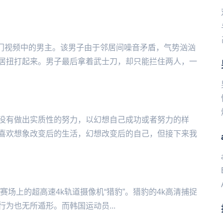
热门视频中的男主。该男子由于邻居间噪音矛盾，气势汹汹
居扭打起来。男子最后拿着武士刀，却只能拦住两人，一
没有做出实质性的努力，以幻想自己成功或者努力的样
喜欢想象改变后的生活，幻想改变后的自己，但接下来我
‌‌‌‌‌奥赛场上的超高速4k轨道摄像机“猎豹”。猎豹的4k高清捕捉
为也无所遁形。而韩国运动员...