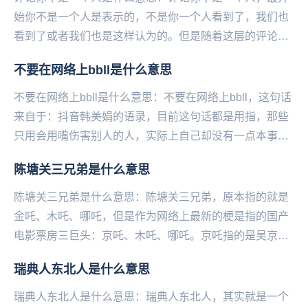
始你不是一个人是表示的，不是你一个人看到了，我们也
看到了或者我们也是这样认为的。但是随着这层的评论都
是这样说你不是一个人，就有人说，这层好可怕，层主
不要在网络上bbll是什么意思
不...
不要在网络上bbll是什么意思：不要在网络上bbll，这句话
来自于：抖音韩美娟的语录，目前这句话都是用指，那些
只用会用嘴伤害别人的人，实际上自己却没有一点本事，
讽刺毫无本事的人。 ...
陈塘关三兄弟是什么意思
陈塘关三兄弟是什么意思：陈塘关三兄弟，原本指的就是
金吒、木吒、哪吒，但是作为网络上最新的梗是指的国产
电影票房三巨头：京吒、木吒、哪吒。京吒指的是吴京主
演的《战狼2》，木吒说的是《流浪地球》，哪吒则是说...
瑞典人东北人是什么意思
瑞典人东北人是什么意思：瑞典人东北人，其实就是一个