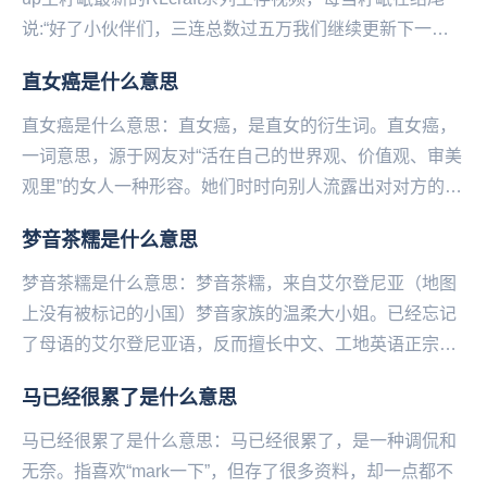
说:“好了小伙伴们，三连总数过五万我们继续更新下一集‌‌‌‌‌‌‌‌”
的时候弹幕都会刷起坏了...
直女癌是什么意思
直女癌是什么意思：直女癌，是直女的衍生词。直女癌，
一词意思，源于网友对“活在自己的世界观、价值观、审美
观里”的女人一种形容。她们时时向别人流露出对对方的不
顺眼及不满。直女癌，表现为“女性的大男子主义者...
梦音茶糯是什么意思
梦音茶糯是什么意思：梦音茶糯，来自艾尔登尼亚（地图
上没有被标记的小国）梦音家族的温柔大小姐。已经忘记
了母语的艾尔登尼亚语，反而擅长中文、工地英语正宗伦
敦音和日语。在出道前投稿了大量配音、翻唱和声线模
马已经很累了是什么意思
仿...
马已经很累了是什么意思：马已经很累了，是一种调侃和
无奈。指喜欢“mark一下”，但存了很多资料，却一点都不