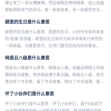
博主发了一条吐槽微博，然后被网友喷地域黑、加上后面
那些阴阳怪气的评论，有一些是自黑，有一些是学东北人
在网上反击地域黑的口吻，使这条微博瞬间火了，于是
顾里的生日是什么意思
说...
顾里的生日是什么意思：顾里的生日，小时代中有非常多
的“恶臭”名场面，顾里的生日就作为其中非常有代表性的
一段画面。大概意思为：比鸿门宴还危机四伏的聚会，人
人各怀鬼胎网友纷纷拿剧中的台词来调侃：吵什么吵，...
网易云八级是什么意思
网易云八级是什么意思：网易云八级，是最近网络上开始
晒网易云级数，很多网友摸不着头脑。网易云八级，是代
表你听了许多歌，看了许多故事，明白了许多道理，是个
有故事的人。更重要的是这个人的时间都用来听音乐
坏了小伙伴们是什么意思
了，...
坏了小伙伴们是什么意思：坏了小伙伴们，源于b站百万
up主籽岷最新的RLcraft系列生存视频，每当籽岷在结尾