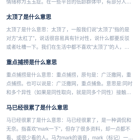
情绪称为玉玉症。在一些平台的低龄群体中，有部分人喜
欢卖惨装抑郁，把疾病当潮流博取眼球和流量。例如私
太顶了是什么意思
信...
太顶了是什么意思：太顶了，一般我们说”太顶了”指的是
对方”太杠了”，说话很容易具有针对性，说什么都要反驳
或者吐槽一下。我们在生活中都不喜欢”太顶了”的人，因
为跟他们说话会很无趣和无聊，因为自己说什么...
重点捕捞是什么意思
重点捕捞是什么意思：重点捕捞，原句是：广泛撒网，重
点捕捞。也可以说是：广泛撒网，重点捕鱼。意思是:同时
和多个异性（如果是同性取向，就是同多个同性）接触，
企图在他/她们之中寻找一个人发展成情侣关系。在同...
马已经很累了是什么意思
马已经很累了是什么意思：马已经很累了，是一种调侃和
无奈。指喜欢“mark一下”，但存了很多资料，却一点都不
看、或很少看的人。马为mark的谐音，mark（标记）一下