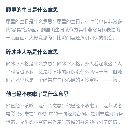
（tai）。其实…在日语中绅士本身并不是变...
顾里的生日是什么意思
顾里的生日是什么意思：顾里的生日，小时代中有非常多
的“恶臭”名场面，顾里的生日就作为其中非常有代表性的
一段画面。大概意思为：比鸿门宴还危机四伏的聚会，人
人各怀鬼胎网友纷纷拿剧中的台词来调侃：吵什么吵，...
碎冰冰人格是什么意思
碎冰冰人格是什么意思：碎冰冰人格，外人看起来这个人
平时话也不多，总是冷冰冰的好像没什么感情一样，但她
们背地里也是一个经常在午夜心碎的可怜宝呐！——微博
@语文指挥中心...
他已经不咳嗽了是什么意思
他已经不咳嗽了是什么意思：他已经不咳嗽了，是苏联老
电影《列宁在1918》中的一句经典台词。是列宁遭到特务
枪击，克里姆林宫向宫外焦急等候的群众通报列宁的伤情