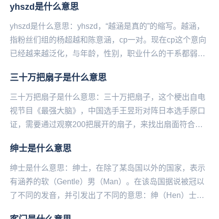
yhszd是什么意思
yhszd是什么意思：yhszd，“越涵是真的”的缩写。越涵，
指粉丝们组的杨超越和陈意涵，cp一对。现在cp这个意向
已经越来越泛化，与年龄，性别，职业什么的干系都弱化
了，只要两个人在一起让人看着舒服，...
三十万把扇子是什么意思
三十万把扇子是什么意思：三十万把扇子，这个梗出自电
视节目《最强大脑》，中国选手王昱珩对阵日本选手原口
证，需要通过观察200把展开的扇子，来找出扇面符合主
持人手中折起来的那一把扇子。王昱珩在放弃观察的情...
绅士是什么意思
绅士是什么意思：绅士，在除了某岛国以外的国家，表示
有涵养的软（Gentle）男（Man）。在该岛国据说被冠以
了不同的发音，并引发出了不同的意思：绅（Hen）士
（tai）。其实…在日语中绅士本身并不是变...