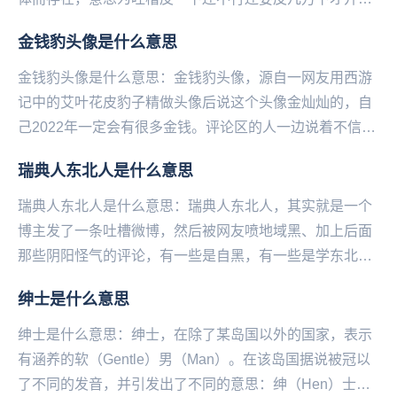
心。在违法的边缘疯狂试探，源自于一张相关在违法的边
金钱豹头像是什么意思
缘...
金钱豹头像是什么意思：‌‌‌‌‌‌‌‌‌‌‌‌金钱豹头像，源自一网友用西游
记中的艾叶花皮豹子精做头像后说这个头像金灿灿的，自
己2022年一定会有很多金钱。评论区的人一边说着不信，
嫌弃土气，一边同步换上...
瑞典人东北人是什么意思
瑞典人东北人是什么意思：瑞典人东北人，其实就是一个
博主发了一条吐槽微博，然后被网友喷地域黑、加上后面
那些阴阳怪气的评论，有一些是自黑，有一些是学东北人
在网上反击地域黑的口吻，使这条微博瞬间火了，于是
绅士是什么意思
说...
绅士是什么意思：绅士，在除了某岛国以外的国家，表示
有涵养的软（Gentle）男（Man）。在该岛国据说被冠以
了不同的发音，并引发出了不同的意思：绅（Hen）士