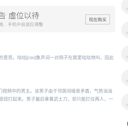
思
意思。咕咕[coo]象声词一对鸽子在窝里咕咕地叫，因此
热门视频中的男主。该男子由于邻居间噪音矛盾，气势汹汹
居扭打起来。男子最后拿着武士刀，却只能拦住两人，一