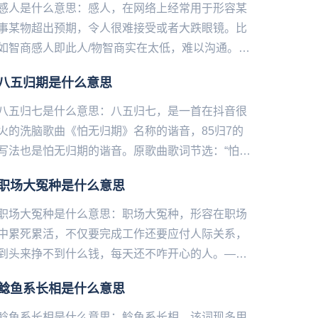
感人是什么意思：感人，在网络上经常用于形容某
事某物超出预期，令人很难接受或者大跌眼镜。比
如智商感人即此人/物智商实在太低，难以沟通。价
格感人则指价格真的太高了。...
八五归期是什么意思
八五归七是什么意思：八五归七，是一首在抖音很
火的洗脑歌曲《怕无归期》名称的谐音，85归7的
写法也是怕无归期的谐音。原歌曲歌词节选：“怕无
归期，怕空欢喜，怕来的不是你，怕没有奇迹，等
职场大冤种是什么意思
风吹尽等雨过季后，等...
职场大冤种是什么意思：职场大冤种，形容在职场
中累死累活，不仅要完成工作还要应付人际关系，
到头来挣不到什么钱，每天还不咋开心的人。——
微博@语文指挥中心...
鲶鱼系长相是什么意思
鲶鱼系长相是什么意思：鲶鱼系长相，该词现多用