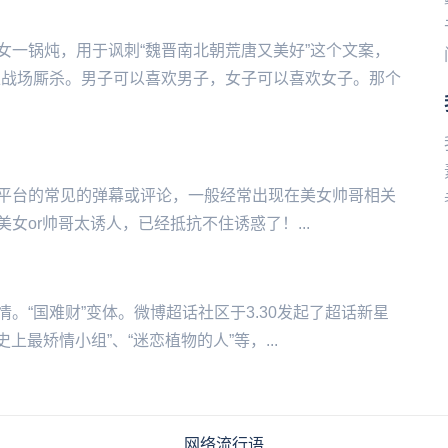
女一锅炖，用于讽刺“魏晋南北朝荒唐又美好”这个文案，
上战场厮杀。男子可以喜欢男子，女子可以喜欢女子。那个
的弹幕或评论，一‌‌‌‌‌‌‌‌‌‌‌般经常出现在美女帅哥相关
or帅哥太诱人，已经抵抗不住诱惑了！...
的事情。“国难财”变体。微博超话社区于3.30发起了超话新星
上最矫情小组”、“迷恋植物的人”等，...
网络流行语