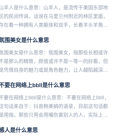
山羊人是什么意思：山羊人，是流传于美国东部地
区的民间传说，话说在马里兰州附近的林区里面，
存在着一种拥有人类躯体和双手，长着羊头羊角和
羊腿的，能够直立行走的怪物，他们半人半羊，行
氛围美女是什么意思
动敏捷，目前已有数万美国...
氛围美女是什么意思：氛围美女，指那些长相或许
不是那么的精致，颜值或许不是一等一的好看，但
是凭借自身的魅力或是角色魅力，让人越陷越深的
女人。氛围美女，就是五官没有特别精致，不过散
不要在网络上bbll是什么意思
发美女的气场。用打扮和气...
不要在网络上bbll是什么意思：不要在网络上bbll，
这句话来自于：抖音韩美娟的语录，目前这句话都
是用指，那些只用会用嘴伤害别人的人，实际上自
己却没有一点本事，讽刺毫无本事的人。 ...
感人是什么意思