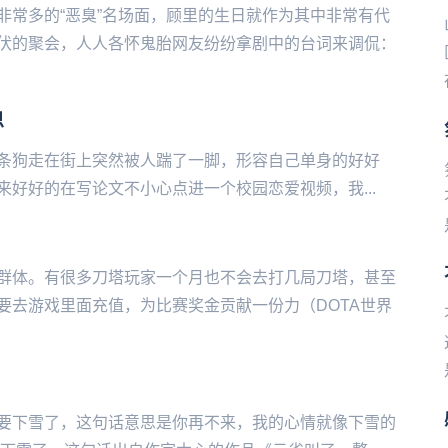
非常多的“恶臭”名场面，顾里的生日就作为其中非常有代
伏的聚会，人人各怀鬼胎网友纷纷拿剧中的台词来调侃：
思
条狗走在街上突然被人踹了一脚，形容自己单身的好好
写论文不小心点进一个校园恋爱视频，我‌‌‌‌‌‌‌‌‌...
群体。有很多刀塔玩家一个月也不会去打几局刀塔，甚至
要去游戏里面充值，为比赛奖金贡献一份力（DOTA世界
要下雪了，这句话意思是你再不来，我的心情就像下雪的