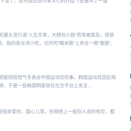
要下雪了，这句话出自作家木心的作品《云雀叫了一整
无厘头流行语“人生无常，大肠包小肠”而常被提及，但很
，指的是台湾小吃，切开的“糯米肠”上夹住一根“香肠”，
‌‌‌‌‌韩国明星阴阳怪气冬奥会中国运动员的事。韩国运动员因犯规
，于是一些韩国明星就在社交平台上发言...
思是指亲爱的、甜心儿等。在网络上一般别人说的哈尼，都