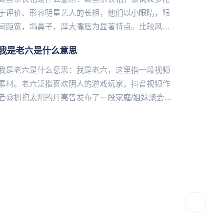
于评价、形容明星艺人的长相，他们以小眼睛，眼
间距宽，塌鼻子，厚大嘴唇为显著特点。比较风情
且时尚像中国女星：舒淇、倪妮、费霞（林允）；
我是老六是什么意思
韩国女星：罗文姬女士、j...
我是老六是什么意思：我是老六，这‌‌‌‌‌‌‌‌‌‌‌‌‌里指一段视频
素材。老六泛指喜欢阴人的游戏玩家。抖音视频作
者@拥抱太阳的月亮曾发布了一段家庭/姐妹聚会的
视频，姐妹八个在镜头前依次介绍自己：我是...