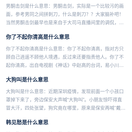
男酮击剑是什么意思：男酮击剑，实际是一个比较污的画
面，参考男同之间拼刺刀，什么是刺刀？？大家脑补吧！
当然男酮击剑最早也是来自于大司马直播间里的调侃，而
并非调侃男同性恋之间的这些事。男酮，即男同，也就
你了不起你清高是什么意思
是...
你了不起你清高是什么意思：你了不起你清高，指对方只
顾自己‌‌‌‌‌‌‌‌‌‌‌‌‌逍遥不顾他人境遇，反过来还要指责他人。你了不
起你清高，出自电视剧《神话》中赵高的台词，易小川骂
赵高迷失本心不再想着回到...
大狗叫是什么意思
大狗叫是什么意思：近期深圳疫情，发现前面一个小孩口
罩掉下来了，旁边保安大声喊“大狗叫”。小朋友惊吓得直
冒大汗，四处张望，狗究竟在哪里，原来是保安再喊"戴口
罩"，这个梗一出，属实是乐...
韩见愁是什么意思