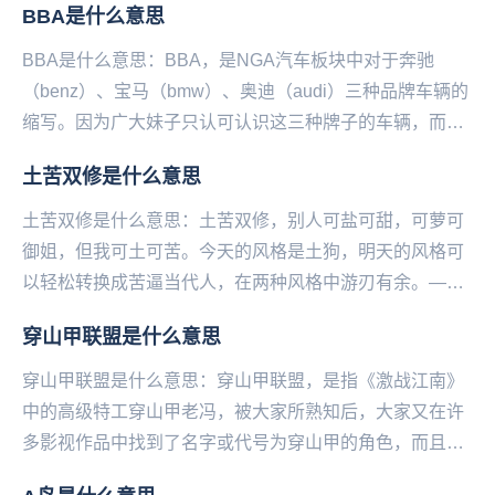
BBA是什么意思
置...
BBA是什么意思：BBA，是NGA汽车板块中对于奔驰
（benz）、宝马（bmw）、奥迪（audi）三种品牌车辆的
缩写。因为广大妹子只认可认识这三种牌子的车辆，而被
网友列为买车的首选品牌。...
土苦双修是什么意思
土苦双修是什么意思：土苦双修，别人可盐可甜，可萝可
御姐，但我可土可苦。今天的风格是土狗，明天的风格可
以轻松转换成苦逼当代人，在两种风格中游刃有余。——
微博@语文指挥中心...
穿山甲联盟是什么意思
穿山甲联盟是什么意思：穿山甲联盟，是指《激战江南》
中的高级特工穿山甲老冯，被大家所熟知后，大家又在许
多影视作品中找到了名字或代号为穿山甲的角色，而且这
些角色也大多都是间谍和反派。这些全新的DLC多到都...