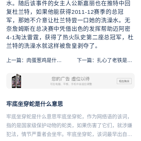
水。随后该事件的女主人公斯嘉丽也在推特中回
复杜兰特，如果他能获得2011-12赛季的总冠
军，那她不介意让杜兰特尝一口她的洗澡水。无
奈詹姆斯在总决赛中凭借出色的发挥帮助迈阿密
4-1淘汰雷霆，获得了热火队史第二座总冠军，杜
兰特的洗澡水就这样被詹皇剥夺了。
上一篇：
肉蛋葱鸡是什么
下一篇：
扎心了老铁是什
意思
么意思
牢底坐穿蛇是什么意思
牢底坐穿蛇是什么意思牢底坐穿蛇，作为网络语的该词，
指的是国家级保护动物的蛇类，如果伤害了它们，就涉嫌
犯法，情节严重者会坐牢。牢底坐穿蛇，该词最早出自于