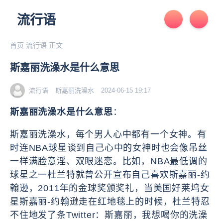
流行语
首页
流行语
正文
斯嘉丽洗澡水是什么意思
流行语
斯嘉丽洗澡水
2024-06-15 19:17
斯嘉丽洗澡水是什么意思
：
斯嘉丽洗澡水，
每个男人心中都有一个女神。有
时连NBA球星谈到自己心中的女神时也会像吊丝
一样满脸意淫、双眼迷恋。比如，NBA最低调的
球星之一杜兰特就曾公开宣布自己喜欢斯嘉丽-约
翰逊，2011年的金球奖颁奖礼，当美国好莱坞女
星斯嘉丽-约翰逊走在红地毯上的时候，杜兰特忍
不住地发了条Twitter：斯嘉丽，我想喝你的洗澡