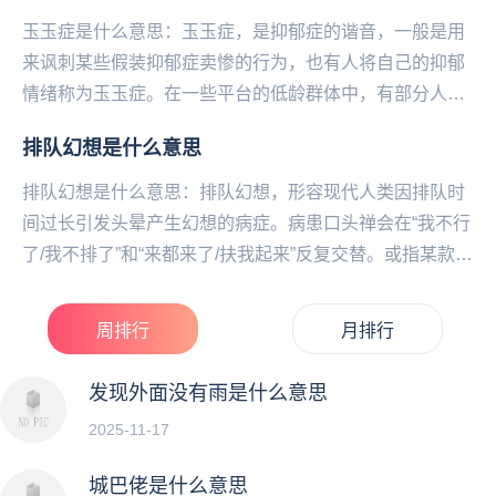
玉玉症是什么意思：玉玉症，是抑郁症的谐音，一般是用
来讽刺某些假装抑郁症卖惨的行为，也有人将自己的抑郁
情绪称为玉玉症。在一些平台的低龄群体中，有部分人喜
欢卖惨装抑郁，把疾病当潮流博取眼球和流量。例如私
排队幻想是什么意思
信...
排队幻想是什么意思：排队幻想，形容现代人类因排队时
间过长引发头晕产生幻想的病症。病患口头禅会在“我不行
了/我不排了”和“来都来了/扶我起来”反复交替。或指某款刚
上线就需要排队等待的游戏，玩家嘴上抱怨，...
周排行
月排行
发现外面没有雨是什么意思
2025-11-17
城巴佬是什么意思