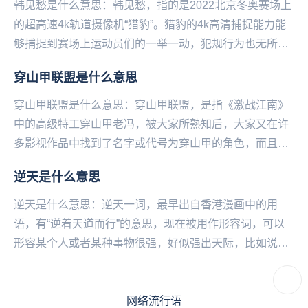
韩见愁是什么意思：韩见愁，指的是2022北京冬‌‌‌‌‌‌‌‌‌‌‌‌奥赛场上
的超高速4k轨道摄像机“猎豹”。猎豹的4k高清捕捉能力能
够捕捉到赛场上运动员们的一举一动，犯规行为也无所遁
形。而韩国运动员...
穿山甲联盟是什么意思
穿山甲联盟是什么意思：穿山甲联盟，是指《激战江南》
中的高级特工穿山甲老冯，被大家所熟知后，大家又在许
多影视作品中找到了名字或代号为穿山甲的角色，而且这
些角色也大多都是间谍和反派。这些全新的DLC多到都...
逆天是什么意思
逆天是什么意思：逆天一词，最早出自香港漫画中的用
语，有“逆着天道而行”的意思，现在被用作形容词，可以
形容某个人或者某种事物很强，好似强出天际，比如说：
“这位选手水平逆天了”！“这个手机功能太逆天了”在...
网络流行语