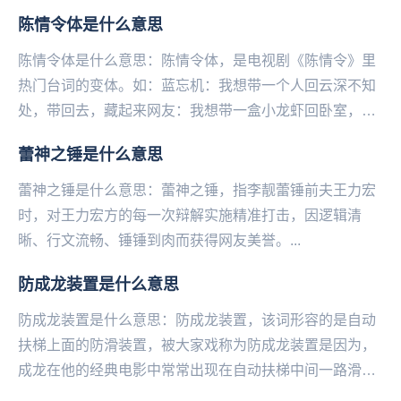
百度蛇吧，是常见的蛇吧用语。牢底坐穿蛇，该词作为
陈情令体是什么意思
比...
陈情令体是什么意思：陈情令体，是电视剧《陈情令》里
热门台词的变体。如：蓝忘机：我想带一个人回云深不知
处，带回去，藏起来网友：我想带一盒小龙虾回卧室，带
回去，藏起来，慢慢吃江澄：你不是说没问题吗？你不
蕾神之锤是什么意思
是...
蕾神之锤是什么意思：蕾神之锤，指李靓蕾锤前夫王力宏
时，对王力宏方的每一次辩解实施精准打击，因逻辑清‌‌‌‌‌‌‌‌‌
晰、行文流畅、锤锤到肉而获得网友美誉。...
防成龙装置是什么意思
防成龙装置是什么意思：防成龙装置，该词形容的是自动
扶梯上面的防滑装置，被大家戏称为防成龙装置是因为，
成龙在他的经典电影中常常出现在自动扶梯中间一路滑行
下来的打斗场景，实在是太深入人心。所以看到这个装