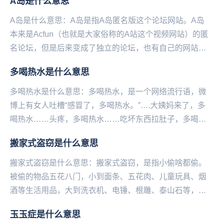
A岛是什么意思
A岛是什么意思：A岛是指A岛匿名版这个论坛网站。A岛
本来是Acfun（也就是大家俗称的A站这个视频网站）的匿
名论坛，但是后来变成了独立的论坛，也有自己的网站和
软件。但是论坛因为各种原因有时会被封，大家...
多喝热水是什么意思
多喝热水是什么意思：多喝热水，是一个网络流行语，微
博上有女人吐槽“感冒了，多喝热水。”….大姨妈来了，多
喝热水……头疼，多喝热水……吃坏东西拉肚子，多喝热
水……玩累了，多喝热水……皮肤病，多喝热水……...
搬家式盗窃是什么意思
搬家式盗窃是什么意思：搬家式盗窃，是指小偷啥都偷。
被偷的物品五花八门，小到面条、五花肉、儿童玩具、烟
酒等生活用品，大到洗衣机、电锤、根雕、泰山石等，一
样不落下。一般入室偷盗，小偷都会挑着贵重的东西
玉玉症是什么意思
拿。...