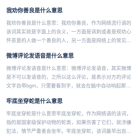
我劝你善良是什么意思
我劝你善良是什么意思：我劝你善良，作为网络流行语的
该词其实就是字面上的含义，一方面是讽刺或者是规劝心
怀恶意的人做一个善良的人，另一方面是网络上的常见吐
槽语。我劝你善良，还有一个与它含义接近的一个词也
微博评论发语音是什么意思
很...
微博评论发语音是什么意思：微博评论发语音，其实微博
是不可以发语音的，之所以这么评论，是表示对方的评论
文字自带bgm，只需要看到字，就会在脑中自动响起那首
歌或者是那个语音、那个画面。就是夸赞对方的评论用...
牢底坐穿蛇是什么意思
牢底坐穿蛇是什么意思牢底坐穿蛇，作为网络语的该词，
指的是国家级保护动物的蛇类，如果伤害了它们，就涉嫌
犯法，情节严重者会坐牢。牢底坐穿蛇，该词最早出自于
百度蛇吧，是常见的蛇吧用语。牢底坐穿蛇，该词作为