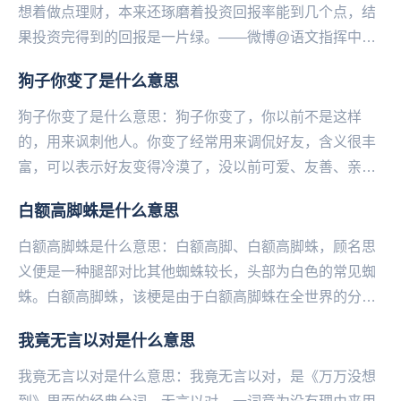
想着做点理财，本来还琢磨着投资回报率能到几个点，结
果投资完得到的回报是一片绿。——微博@语文指挥中
心...
狗子你变了是什么意思
狗子你变了是什么意思：狗子你变了，你以前不是这样
的，用来讽刺他人。你变了经常用来调侃好友，含义很丰
富，可以表示好友变得冷漠了，没以前可爱、友善、亲
切、无私等等。可以是变好了，也可是变坏了。你变了，
白额高脚蛛是什么意思
你不...
白额高脚蛛是什么意思：白额高脚、白额高脚蛛，顾名思
义便是一种腿部对比其他蜘蛛较长，头部为白色的常见蜘
蛛。白额高脚蛛，该梗是由于白额高脚蛛在全世界的分布
范围较广，又经常出现在室内，所以在论坛里经常有人
我竟无言以对是什么意思
问...
我竟无言以对是什么意思：我竟无言以对，是《万万没想