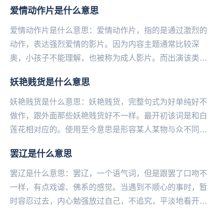
的人，比较恶臭，属于偶像梦幻祭...
爱情动作片是什么意思
爱情动作片是什么意思：爱情动作片，指的是通过激烈的
动作，表达强烈爱情的影片。因为内容主题通常比较深
奥，小孩子不能理解，也被称为成人影片。而出演该类影
片的演员，则会被尊称为老师女优。...
妖艳贱货是什么意思
妖艳贱货是什么意思：妖艳贱货，完整句式为好单纯好不
做作，跟外面那些妖艳贱货好不一样。最开初该词是和白
莲花相对应的。使用至今意思是形容某人某物与众不同。
在不同语境中褒贬含义不定。可用作对某种新奇的正面
罢辽是什么意思
的...
罢辽是什么意思：罢辽，一个语气词，但是跟罢了口吻不
一样，有点戏谑、佛系的感觉。当遇到不顺心的事时，暂
时容忍过去，内心勉强放过自己，不追究，平淡地看开一
切。...