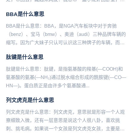
回去，藏起来，慢慢吃江澄：你不是说没问题吗？你不
BBA是什么意思
是...
BBA是什么意思：BBA，是NGA汽车板块中对于奔驰
（benz）、宝马（bmw）、奥迪（audi）三种品牌车辆的
缩写。因为广大妹子只认可认识这三种牌子的车辆，而被
网友列为买车的首选品牌。...
肽键是什么意思
肽键是什么意思：肽‌‌‌‌‌‌‌‌‌‌键，是指氨基酸的羧基(—COOH)和
氨基酸的氨基(—NH₂)通过脱水缩合形成的酰胺键(—CO—
HN—)。蛋白质正是由许多个氨基酸通...
列文虎克是什么意思
列文虎克是什么意思：列文虎克，意思就是形容一个人观
察细致入微，还有一层意思是说这个人很八卦，喜欢挑
刺、挑毛病。如果说一个女孩是列文虎克女孩，主要是形