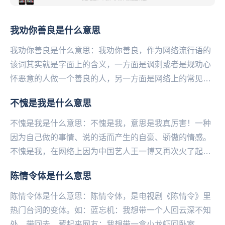
我劝你善良是什么意思
我劝你善良是什么意思：我劝你善良，作为网络流行语的
该词其实就是字面上的含义，一方面是讽刺或者是规劝心
怀恶意的人做一个善良的人，另一方面是网络上的常见吐
槽语。我劝你善良，还有一个与它含义接近的一个词也
不愧是我是什么意思
很...
不愧是我是什么意思：不愧是我，意思是我真厉害！一种
因为自己做的事情、说的话而产生的自豪、骄傲的情感。
不愧是我，在网络上因为中国艺人王一博又再次火了起
来。他在很多采访和节目中展现出一种总能把天聊死的技
陈情令体是什么意思
能...
陈情令体是什么意思：陈情令体，是电视剧《陈情令》里
热门台词的变体。如：蓝忘机：我想带一个人回云深不知
处，带回去，藏起来网友：我想带一盒小龙虾回卧室，带