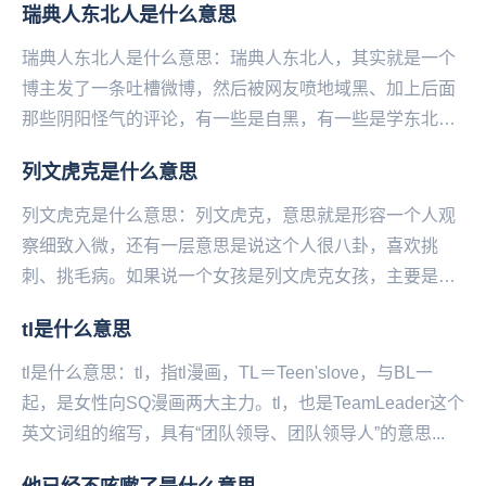
瑞典人东北人是什么意思
瑞典人东北人是什么意思：瑞典人东北人，其实就是一个
博主发了一条吐槽微博，然后被网友喷地域黑、加上后面
那些阴阳怪气的评论，有一些是自黑，有一些是学东北人
在网上反击地域黑的口吻，使这条微博瞬间火了，于是
列文虎克是什么意思
说...
列文虎克是什么意思：列文虎克，意思就是形容一个人观
察细致入微，还有一层意思是说这个人很八卦，喜欢挑
刺、挑毛病。如果说一个女孩是列文虎克女孩，主要是形
容这个女孩观察能力超强，洞察力惊人，逻辑推理厉害。
tl是什么意思
从...
tl是什么意思：tl，指tl漫画，TL＝Teen'slove，与BL一
起，是女性向SQ漫画两大主力。tl，也是TeamLeader这个
英文词组的缩写，具有“团队领导、团队领导人”的意思...