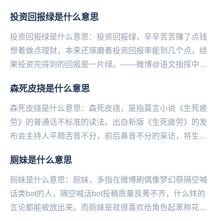
容这个女孩观察能力超强，洞察力惊人，逻辑推理厉害。
投资回报绿是什么意思
从...
投资回报绿是什么意思：投资回报绿，辛辛苦苦赚了点钱
想着做点理财，本来还琢磨着投资回报率能到几个点，结
果投资完得到的回报是一片绿。——微博@语文指挥中
心...
森死皮挠是什么意思
森死皮挠是什么意思：森死皮挠，是指莫言小说《生死疲
劳》的普通话不标准的读法。出自新版《生死疲劳》的发
布会主持人平翘舌音不分，前后鼻音不分的采访，将生死
疲劳读成了森死皮挠。这位主持人叫季亚娅，是北京大
厕妹是什么意思
学...
厕妹是什么意思：厕妹，多指在微博刷偶像梦幻祭隔空喊
话类bot的人，隔空喊话bot投稿质量良莠不齐，什么样的
言论都能被放出来。而厕妹是就很喜欢给‌‌‌‌‌‌‌角色起黑称花名