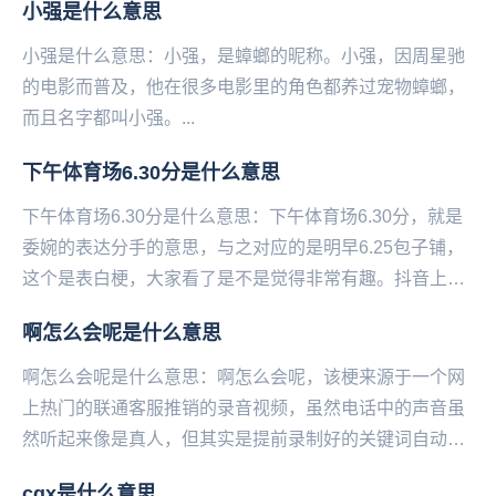
小强是什么意思
小强是什么意思：小强，是蟑螂的昵称。小强，因周星驰
的电影而普及，他在很多电影里的角色都养过宠物蟑螂，
而且名字都叫小强。...
下午体育场6.30分是什么意思
下午体育场6.30分是什么意思：下午体育场6.30分，就是
委婉的表达分手的意思，与之对应的是明早6.25包子铺，
这个是表白梗，大家看了是不是觉得非常有趣。抖音上有
一个小学生早恋，他和女友的聊天记录被其...
啊怎么会呢是什么意思
啊怎么会呢是什么意思：啊怎么会呢，该梗来源于一个网
上热门的联通客服推销的录音视频，虽然电话中的声音虽
然听起来像是真人，但其实是提前录制好的关键词自动回
复。当手机主人询问她是不是机器人的时候就引发了非
cgx是什么意思