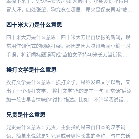
罩掉下来了，旁边保安大声喊“大狗叫”。小朋友惊吓得直
冒大汗，四处张望，狗究竟在哪里，原来是保安再喊"戴口
罩"，这个梗一出，属实是乐...
四十米大刀是什么意思
四十米大刀是什么意思：四十米大刀出自误报的新闻，现
常用作调侃式的网络打架。起因是因为腾讯新闻小编一时
手误，将新闻标题误写成“监拍女子持40米长刀当街砍
人”，而脑洞大的网友们，脑补出40米长刀砍人的画面...
挨打文学是什么意思
挨打文学是什么意思：挨打文学，是继发疯文学以后，又
出了一个挨打文学，“挨打文学”指的是在一句“正常话”后添
加一段古早言情味的“讨打”描述。比如：不许学我说话哟
(眨了眨琥玻色的眸子，那双像芭比一样的大...
兄贵是什么意思
兄贵是什么意思：兄贵，主要指的是来自日本的汉字词
语，简单来说就是对兄君或者男性长辈的尊称，与广东话