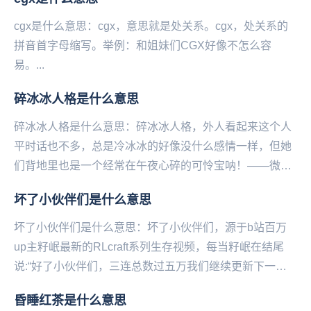
常...
cgx是什么意思：cgx，意思就是处关系。cgx，处关系的
拼音首字母缩写。举例：和姐妹们CGX好像不怎么容
易。...
碎冰冰人格是什么意思
碎冰冰人格是什么意思：碎冰冰人格，外人看起来这个人
平时话也不多，总是冷冰冰的好像没什么感情一样，但她
们背地里也是一个经常在午夜心碎的可怜宝呐！——微博
@语文指挥中心...
坏了小伙伴们是什么意思
坏了小伙伴们是什么意思：坏了小伙伴们，源于b站百万
up主籽岷最新的RLcraft系列生存视频，每当籽岷在结尾
说:“好了小伙伴们，三连总数过五万我们继续更新下一集‌‌‌‌‌‌‌‌”
的时候弹幕都会刷起坏了...
昏睡红茶是什么意思