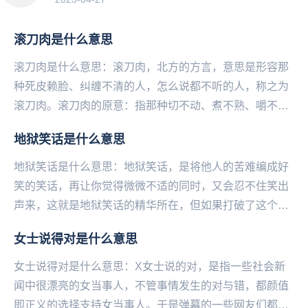
滚刀肉是什么意思
滚刀肉是什么意思：滚刀肉，北方的方言，意思是形容那
种死皮赖脸、纠缠不清的人，怎么说都不听的人，称之为
滚刀肉。滚刀肉的原意：指那种切不动、煮不熟、嚼不烂
的哈拉皮带板筋或劣质肉。滚刀肉原指猪身上的一种
地狱笑话是什么意思
肉，...
地狱笑话是什么意思：地狱笑话，是将他人的苦难编成好
笑的笑话，再让你觉得微微不适的同时，又会忍不住笑出
声来，这就是地狱笑话的精华所在，但如果打破了这个平
衡感就会让“微微的不适”变成“巨大的不适感”，这也...
女士说得对是什么意思
女士说得对是什么意思：X女士说的对，是指一些社会新
闻中很漂亮的女当事人，不管事情发生的对与错，都颜值
即正义的选择支持女当事人。于是弹幕的一些网友们都会