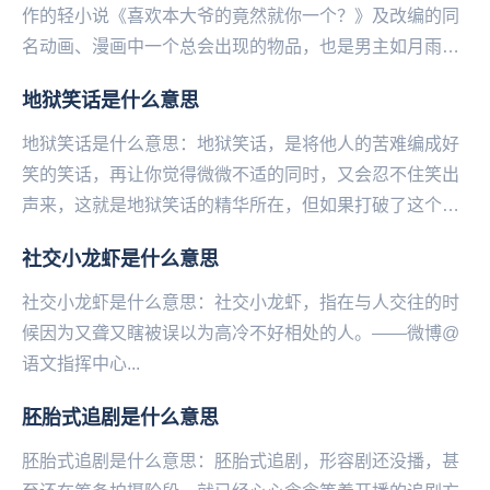
作的轻小说《喜欢本大爷的竟然就你一个？》及改编的同
名动画、漫画中一个总会出现的物品，也是男主如月雨露
的心理阴影之地。剧中，两个女神一样的女生都将男主
地狱笑话是什么意思
单...
地狱笑话是什么意思：地狱笑话，是将他人的苦难编成好
笑的笑话，再让你觉得微微不适的同时，又会忍不住笑出
声来，这就是地狱笑话的精华所在，但如果打破了这个平
衡感就会让“微微的不适”变成“巨大的不适感”，这也...
社交小龙虾是什么意思
社交小龙虾是什么意思：社交小龙虾，指在与人交往的时
候因为又聋又瞎被误以为高冷不好相处的人。——微博@
语文指挥中心...
胚胎式追剧是什么意思
胚胎式追剧是什么意思：胚胎式追剧，形容剧还没播，甚