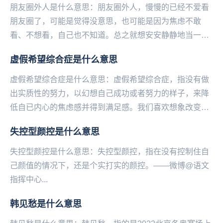
朋友圈外人是什么意思：朋友圈外人，慢慢的已经不爱看
朋友圈了，可能是觉得没意思，也可能是因为焦虑不敢
看、不想看，自己也不知道。总之就想安安静静地当一个
圈外人，别人发了什么说了说么，也变得没那么重要了。
虚假希望综合症是什么意思
—...
虚假希望综合症是什么意思：虚假希望综合症，指没有做
出实质性的努力，以幻想自己成功或者努力的样子，来降
低自已内心的焦虑感并得到满足感。我们喜欢想象改变后
的生活，幻想改变后的自己，但接下来我们就会感到失
失控型颜控是什么意思
落...
失控型颜控是什么意思：失控型颜控，指在没有控制住自
己颜值的情况下，还是个实打实的颜控。——微博@语文
指挥中心...
韩见愁是什么意思