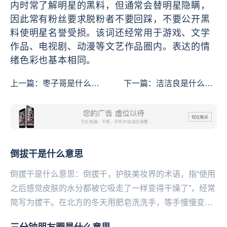
内时常了解明星的黑料，但通常会替明星隐瞒，
因此常有粉丝要求脱粉者不要回踩，不要公开黑
料使明星名誉受损。该词还经常用于游戏、文学
作品、电视剧、动漫等文艺作品圈内。表达的情
绪色彩也基本相同。
上一篇：
枣子哥是什么意
下一篇：
洁洁良是什么意
思
思
倒拔干是什么意思
倒拔干是什么意思：倒拔干，护肤美妆界的术语，指“使用
之后感觉皮肤的水分都被它吸走了一样变得干燥了”，经常
简写为拔干。在北方的冬天用肥皂洗洗手，等手慢慢变干
的时候就能get到这种感觉了通常是酒精、皂基或...