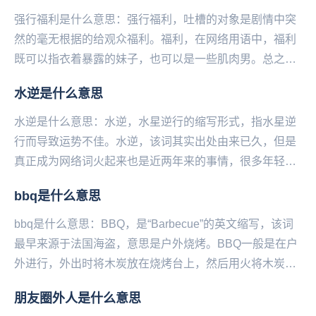
强行福利是什么意思：强行福利，吐槽的对象是剧情中突
然的毫无根据的给观众福利。福利，在网络用语中，福利
既可以指衣着暴露的妹子，也可以是一些肌肉男。总之是
人们喜欢的，我们称之为福利，并不是恶俗到某些单一
水逆是什么意思
方...
水逆是什么意思：水逆，水星逆行的缩写形式，指水星逆
行而导致运势不佳。水逆，该词其实出处由来已久，但是
真正成为网络词火起来也是近两年来的事情，很多年轻人
越来越注重星座、水逆、锦鲤...等等运势说，信则有...
bbq是什么意思
bbq是什么意思：BBQ，是“Barbecue”的英文缩写，该词
最早来源于法国海盗，意思是户外烧烤。BBQ一般是在户
外进行，外出时将木炭放在烧烤台上，然后用火将木炭点
燃，再将金属编成的烧烤架放在木炭上...
朋友圈外人是什么意思