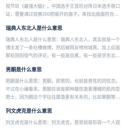
视节目《最强大脑》，中国选手王昱珩对阵日本选手原口
证，需要通过观察200把展开的扇子，来找出扇面符合主
持人手中折起来的那一把扇子。王昱珩在放弃观察的情...
瑞典人东北人是什么意思
瑞典人东北人是什么意思：瑞典人东北人，其实就是一个
博主发了一条吐槽微博，然后被网友喷地域黑、加上后面
那些阴阳怪气的评论，有一些是自黑，有一些是学东北人
在网上反击地域黑的口吻，使这条微博瞬间火了，于是
男酮是什么意思
说...
男酮是什么意思：男酮，即男同，也就是男性的同性恋。
不过在小编看来，男酮应该是那种雄性激素爆棚的肌肉型
男士，因为酮这个字往往跟激素有关系的，比如睾酮等。
最近大司马（原名韩金轮）有一个换脸的视频火了，在
列文虎克是什么意思
视...
列文虎克是什么意思：列文虎克，意思就是形容一个人观