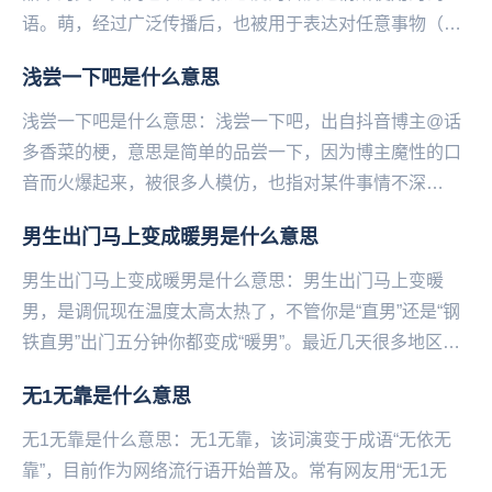
语。萌，经过广泛传播后，也被用于表达对任意事物（不
限于二次元）的喜爱（不限于类似恋爱的情感）。萌，可
浅尝一下吧是什么意思
以...
浅尝一下吧是什么意思：浅尝一下吧，出自抖音博主@话
多香菜的梗，意思是简单的品尝一下，因为博主魔性的口
音而火爆起来‌‌‌‌‌‌‌‌‌‌‌‌，被很多人模仿，也指对某件事情不深
究。...
男生出门马上变成暖男是什么意思
男生出门马上变成暖男是什么意思：男生出门马上变暖
男，是调侃现在温度太高太热了，不管你是“直男”还是“钢
铁直男”出门五分钟你都变成“暖男”。最近几天很多地区都
在遭受高温的炙烤到底有多热?央视段子手朱广权...
无1无靠是什么意思
无1无靠是什么意思：无1无靠，该词演变于成语“无依无
靠”，目前作为网络流行语开始普及。常有网友用“无1无