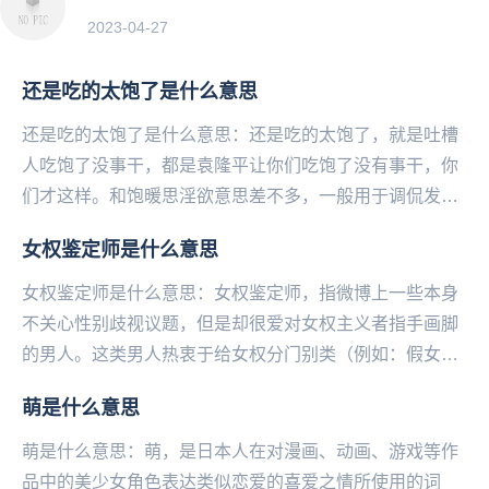
2023-04-27
还是吃的太饱了是什么意思
还是吃的太饱了是什么意思：还是吃的太饱了，就是吐槽
人吃饱了没事干，都是袁隆平让你们吃饱了没有事干，你
们才这样。和饱暖思淫欲意思差不多，一般用于调侃发布
低级、下流、黄段子、没事干的那些人。还是吃的太饱
女权鉴定师是什么意思
了...
女权鉴定师是什么意思：女权鉴定师，指微博上一些本身
不关心性别歧视议题，但是却很爱对女权主义者指手画脚
的男人。这类男人热衷于给女权分门别类（例如：假女
权、真女权）、热衷指导女权者的行为，自作多情地觉得
萌是什么意思
女...
萌是什么意思：萌，是日本人在对漫画、动画、游戏等作
品中的美少女角色表达类似恋爱的喜爱之情所使用的词