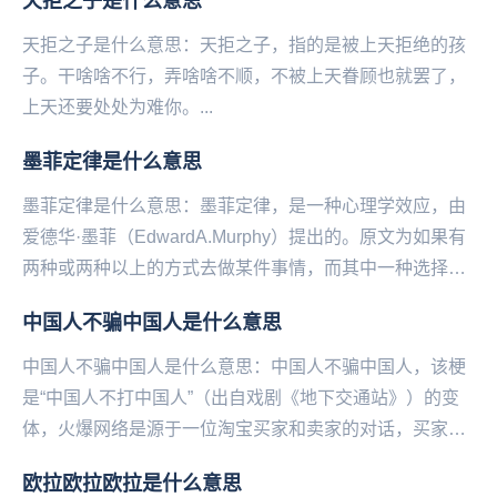
天拒之子是什么意思
天...
天拒之子是什么意思：天拒之子，指的是被‌‌‌‌‌‌‌‌‌‌‌上天拒绝的孩
子。干啥啥不行，弄啥啥不顺，不被上天眷顾也就罢了，
上天还要处处为难你。...
墨菲定律是什么意思
墨菲定律是什么意思：墨菲定律，是一种心理学效应，由
爱德华·墨菲（EdwardA.Murphy）提出的。原文为如果有
两种或两种以上的方式去做某件事情，而其中一种选择方
式将导致灾难，则必定有人会做出...
中国人不骗中国人是什么意思
中国人不骗中国人是什么意思：中国人不骗中国人，该梗
是“中国人不打中国人”（出自戏剧《地下交通站》）的变
体，火爆网络是源于一位淘宝买家和卖家的对话，买家害
怕东西是假货，要求卖家说出“中国人不骗中国人”这...
欧拉欧拉欧拉是什么意思