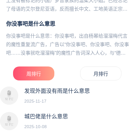
上没有被标记的小国）梦音家族的温柔大小姐。已经忘记
了母语的艾尔登尼亚语，反而擅长中文、工地英语正宗伦
敦音和日语。在出道前投稿了大量配音、翻唱和声线模
你没事吧是什么意思
仿...
你没事吧是什么意思：你没事吧，出自杨幂给溜溜梅代言
的魔性重复流广告，广告以“你没事吧、你‌‌‌‌‌‌‌‌‌‌‌没事吧、你没事
吧……没事就吃溜溜梅”的魔性广告词深入人心，与“德芙
纵享丝滑”成为当代年轻人...
周排行
月排行
发现外面没有雨是什么意思
2025-11-17
城巴佬是什么意思
2025-10-08