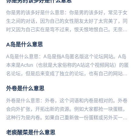
你是男的该多好是什么意思
你是男的该多好是什么意思：你是男的该多好，常见于女
生之间的对话，因为自己的女性朋友太好了太完美了，同
时又因为自己实在是弯不过来，恨夭恨地恨自己。无奈只
能对着对方大吼：你是男的该多好！——微博@语文指
A岛是什么意思
挥...
A岛是什么意思：A岛是指A岛匿名版这个论坛网站。A岛
本来是Acfun（也就是大家俗称的A站这个视频网站）的匿
名论坛，但是后来变成了独立的论坛，也有自己的网站和
软件。但是论坛因为各种原因有时会被封，大家...
外卷是什么意思
外卷是什么意思：外卷，这个词语和内卷是相对的。外卷
会向外扩张，开拓出新的资源。例如大家都抢一块蛋糕，
这种行为是内卷。如果自己重新做一份蛋糕或另外买一
份，就是外卷。...
老痰酸菜是什么意思