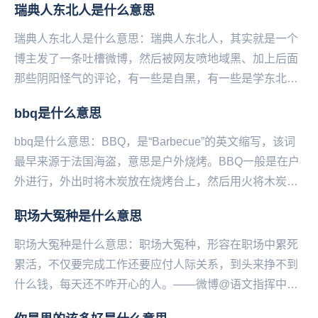
瑞典人东北人是什么意思
瑞典人东北人是什么意思：瑞典人东北人，其实就是一个
博主发了一条吐槽微博，然后被网友喷地域黑、加上后面
那些阴阳怪气的评论，有一些是自黑，有一些是学东北人
在网上反击地域黑的口吻，使这条微博瞬间火了，于是
bbq是什么意思
说...
bbq是什么意思：BBQ，是“Barbecue”的英文缩写，该词
最早来源于法国海盗，意思是户外烧烤。BBQ一般是在户
外进行，外出时将木炭放在烧烤台上，然后用火将木炭点
燃，再将金属编成的烧烤架放在木炭上...
职场大冤种是什么意思
职场大冤种是什么意思：职场大冤种，形容在职场中累死
累活，不仅要完成工作还要应付人际关系，到头来挣不到
什么钱，每天还不咋开心的人。——微博@语文指挥中
心...