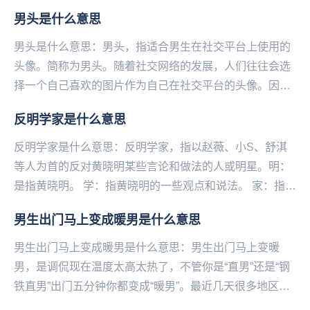
们用一种幽默诙谐的口吻表达出来，现在很多网友都会
男头是什么意思
在...
男头是什么意思：男头，指适合男生在社交平台上使用的
头像。简称为男头。随着社交网络的发展，人们往往会选
择一个自己喜欢的图片作为自己在社交平台的头像。因
此，很多人会搜集一些适合男生使用的头像在网络山进行
反明学家是什么意思
分...
反明学家是什么意思：反明学家，指以赵薇、小S、舒淇
等人为首的反对黄晓明某些言论和做法的人或明星。明：
是指黄晓明。 学：指黄晓明的一些观点和说法。 家：指一
类人。...
男生出门马上变成暖男是什么意思
男生出门马上变成暖男是什么意思：男生出门马上变暖
男，是调侃现在温度太高太热了，不管你是“直男”还是“钢
铁直男”出门五分钟你都变成“暖男”。最近几天很多地区都
在遭受高温的炙烤到底有多热?央视段子手朱广权...