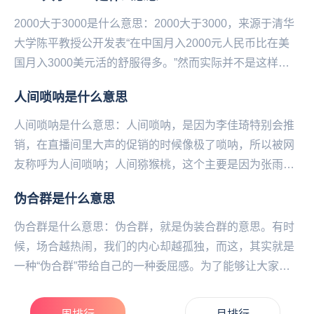
聊，...
2000大于3000是什么意思：2000大于3000，来源于清华
大学陈平教授公开发表“在中国月入2000元人民币比在美
国月入3000美元活的舒服得多。”然而实际并不是这样‌‌‌‌‌‌‌‌‌‌，
常常用来...
人间唢呐是什么意思
人间唢呐是什么意思：人间唢呐，是因为李佳琦特别会推
销，在直播间里大声的促销的时候像极了唢呐，所以被网
友称呼为人间唢呐；人间猕猴桃，这个主要是因为张雨绮
化妆用的色调跟猕猴桃的感觉很像，所以称呼其为人间
伪合群是什么意思
猕...
伪合群是什么意思：伪合群，就是伪装合群的意思。有时
候，场合越热闹，我们的内心却越孤独，而这，其实就是
一种“伪合群”带给自己的一种委屈感。为了能够让大家看
得起自己，或者害怕被人孤立，被人排挤就选择在业余...