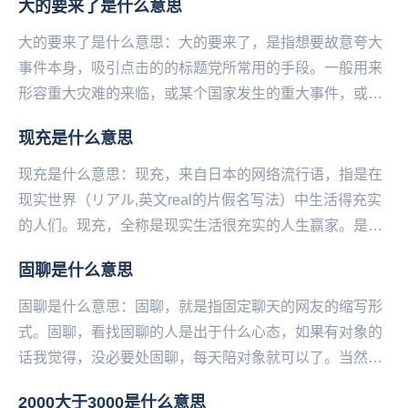
大的要来了是什么意思
大的要来了是什么意思：大的要来了，是指想要故意夸大
事件本身，吸引点击的的标题党所常用的手段。一般用来
形容重大灾难的来临，或某个国家发生的重大事件，或自
己喜欢的偶像以及影视剧有重大行动都可以用大的要来...
现充是什么意思
现充是什么意思：现充，来自日本的网络流行语，指是在
现实世界（リアル,英文real的片假名写法）中生活得充实
的人们。现充，全称是现实生活很充实的人生赢家。是许
多人渴望达到的人生巅峰。...
固聊是什么意思
固聊是什么意思：固聊，就是指固定聊天的网友的缩写形
式。固聊，看找固聊的人是出于什么心态，如果有对象的
话我觉得，没必要处固聊，每天陪对象就可以了。当然也
不排除单纯交友，有的人的话可能处固聊单纯因为无
2000大于3000是什么意思