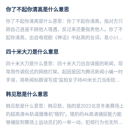
你了不起你清高是什么意思
你了不起你清高是什么意思：你了不起你清高，指对方只
顾自己‌‌‌‌‌‌‌‌‌‌‌‌‌逍遥不顾他人境遇，反过来还要指责他人。你了不
起你清高，出自电视剧《神话》中赵高的台词，易小川骂
赵高迷失本心不再想着回到...
四十米大刀是什么意思
四十米大刀是什么意思：四十米大刀出自误报的新闻，现
常用作调侃式的网络打架。起因是因为腾讯新闻小编一时
手误，将新闻标题误写成“监拍女子持40米长刀当街砍
人”，而脑洞大的网友们，脑补出40米长刀砍人的画面...
韩见愁是什么意思
韩见愁是什么意思：韩见愁，指的是2022北京冬‌‌‌‌‌‌‌‌‌‌‌‌奥赛场上
的超高速4k轨道摄像机“猎豹”。猎豹的4k高清捕捉能力能
够捕捉到赛场上运动员们的一举一动，犯规行为也无所遁
形。而韩国运动员...