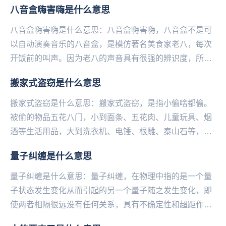
八音盒嗨害嗨是什么意思
八音盒嗨害嗨是什么意思：八音盒嗨害嗨，八音盒不是可
以自动演奏音乐的八音盒，是模仿著名美食家老八，每次
开饭前的叫声。因为老八的声音具有很强的辨识度，所以
当你喊出嗨害的时候，就会有一群人回应你，因此被众
搬家式盗窃是什么意思
多...
搬家式盗窃是什么意思：搬家式盗窃，是指小偷啥都偷。
被偷的物品五花八门，小到面条、五花肉、儿童玩具、烟
酒等生活用品，大到洗衣机、电锤、根雕、泰山石等，一
样不落下。一般入室偷盗，小偷都会挑着贵重的东西
量子纠缠是什么意思
拿。...
量子纠缠是什么意思：量子纠缠，在物理中指的是一个量
子状态发生变化从而引起的另一个量子随之发生变化，即
使两者相隔很远没有任何关系，具有不确定性和超距作
用。在‌‌‌‌‌‌‌‌‌爱情中指的是两个人因为缘分产...