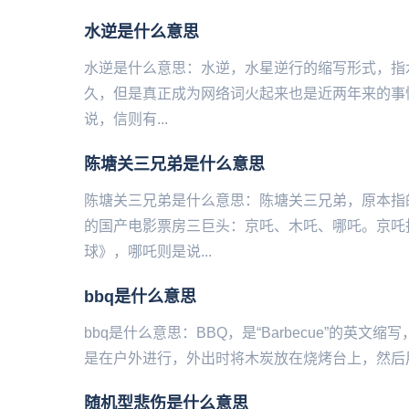
水逆是什么意思
水逆是什么意思：水逆，水星逆行的缩写形式，指
久，但是真正成为网络词火起来也是近两年来的事情
说，信则有...
陈塘关三兄弟是什么意思
陈塘关三兄弟是什么意思：陈塘关三兄弟，原本指
的国产电影票房三巨头：京吒、木吒、哪吒。京吒
球》，哪吒则是说...
bbq是什么意思
bbq是什么意思：BBQ，是“Barbecue”的英
是在户外进行，外出时将木炭放在烧烤台上，然后用
随机型悲伤是什么意思