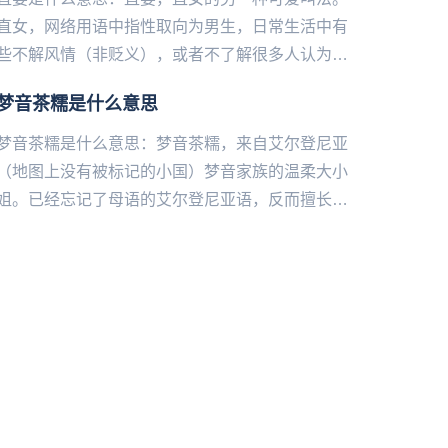
直女，网络用语中指‌‌‌‌‌‌‌‌‌‌‌性取向为男生，日常生活中有
些不解风情（非贬义），或者不了解很多人认为女
生应该了解的东西（比如口红...
梦音茶糯是什么意思
梦音茶糯是什么意思：梦音茶糯，来自艾尔登尼亚
（地图上没有被标记的小国）梦音家族的温柔大小
姐。已经忘记了母语的艾尔登尼亚语，反而擅长中
文、工地英语正宗伦敦音和日语。在出道前投稿了
大量配音、翻唱和声线模仿...