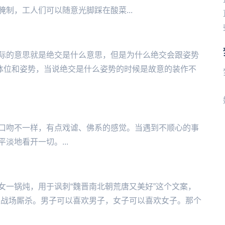
制，工人们可以随意光脚踩在酸菜...
际的意思就是绝交是什么意思，但是为什么绝交会跟姿势
体位和姿势，当说绝交是什么姿势的时候是故意的装作不
口吻不一样，有点戏谑、佛系的感觉。当遇到不顺心的事
淡地看开一切。...
女一锅炖，用于讽刺“魏晋南北朝荒唐又美好”这个文案，
上战场厮杀。男子可以喜欢男子，女子可以喜欢女子。那个