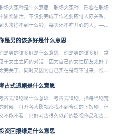
职场大冤种是什么意思：职场大冤种，形容在职场
中累死累活，不仅要完成工作还要应付人际关系，
到头来挣不到什么钱，每天还不咋开心的人。——
微博@语文指挥中心...
你是男的该多好是什么意思
你是男的该多好是什么意思：你是男的该多好，常
见于女生之间的对话，因为自己的女性朋友太好了
太完美了，同时又因为自己实在是弯不过来，恨夭
恨地恨自己。无奈只能对着对方大吼：你是男的该
考古式追剧是什么意思
多好！——微博@语文指挥...
考古式追剧是什么意思：考古式追剧，指每当剧荒
的时候，打开各大影视都找不到合适的下饭剧，但
又不能不看，只好考古很久以前的影视作品和古早
的影视片段，然后在不同的阶段反复观看，靠此续
投资回报绿是什么意思
命，哪怕只是听背景声。—...