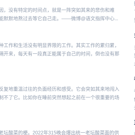
因，没有特定的时间点，就是一阵突如其来的悲伤和难
默默地熬过去等它自己走。——微博@语文指挥中心...
种工作和生活没有明显界限的工作。其实工作的累归累，
隔开来，每天有一段真正能属于自己的时间，倒也没有那
反复地重温过往的负面经历和感受。它会突如其来地闯入
制不了它。比如你在睡前突然想起之前在一个很重要的场
‌‌‌‌讽老坛酸菜的梗。2022年315晚会爆出统一老坛酸菜面的供