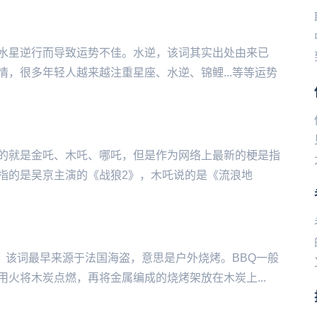
水星逆行而导致运势不佳。水逆，该词其实出处由来已
，很多年轻人越来越注重星座、水逆、锦鲤...等等运势
的就是金吒、木吒、哪吒，但是作为网络上最新的梗是指
指的是吴京主演的《战狼2》，木吒说的是《流浪地
文缩写，该词最早来源于法国海盗，意思是户外烧烤。BBQ一般
火将木炭点燃，再将金属编成的烧烤架放在木炭上...