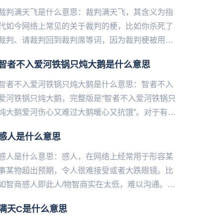
裁判满天飞是什么意思：裁判满天飞，其含义为指
代如今网络上常见的关于裁判的梗，比如你杀死了
裁判、请裁判回到裁判席等词，因为裁判梗被用的
太多，因此大家直接统一成了裁判满天飞这个说
智者不入爱河铁锅只炖大鹅是什么意思
法，原本裁判梗常常作为微博...
智者不入爱河铁锅只炖大鹅是什么意思：智者不入
爱河铁锅只炖大鹅，完整版是“智者不入爱河铁锅只
炖大鹅爱河伤心又难过大鹅暖心又抗饿”。对于有些
很喜欢emo、很喜欢为感情伤感的人‌‌‌‌‌‌‌‌‌‌...
感人是什么意思
感人是什么意思：感人，在网络上经常用于形容某
事某物超出预期，令人很难接受或者大跌眼镜。比
如智商感人即此人/物智商实在太低，难以沟通。价
格感人则指价格真的太高了。...
满天C是什么意思