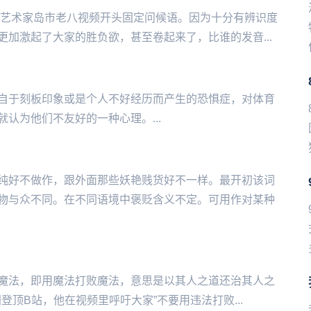
‌‌美食艺术家岛市老八视频开头固定问候语。因为十分有辨识度
加激起了大家的胜负欲，甚至卷起来了，比谁的发音...
‌‌‌‌种来自于刻板印象或是个人不好经历而产生的恐惧症，对体育
认为他们不友好的一种心理。...
纯好不做作，跟外面那些妖艳贱货好不一样。最开初该词
物与众不同。在不同语境中褒贬含义不定。可用作对某种
魔法，即用魔法打败魔法，意思是以其人之道还治其人之
登顶B站，他在视频里呼吁大家”不要用违法打败...