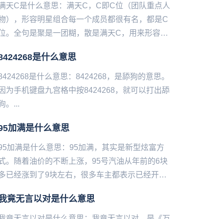
满天C是什么意思：满天C，C即C位（团队重点人
物），形容明星组合每一个成员都很有名，都是C
位。全句是聚是一团糊，散是满天C，用来形容现
在男团组合的一个奇异现象：团本身的知名度反而
8424268是什么意思
没有单个成员的知名度高...
8424268是什么意思：8424268，是舔狗的意思。
因为手机键‌‌‌‌‌‌‌‌‌‌‌‌盘九宫格中按8424268，就可以打出舔
狗。...
95加满是什么意思
95加满是什么意思：95加满，其实是新型炫富方
式。随着油价的不断上涨，95号汽油从年前的6块
多已经涨到了9块左右，很多车主都表示已经开不
起车了，加满一箱95号汽油的钱直接能买一辆自行
我竟无言以对是什么意思
车甚至电动车，于是...
我竟无言以对是什么意思：我竟无言以对，是《万