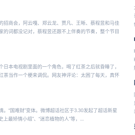
的招商会，阿云嘎、郑云龙、贾凡、王晰、蔡程昱和马佳
家的词都没记对，蔡程昱还跟不上伴奏的节奏，整个节目
个日本电视剧里面的一个角色，喝了红茶之后就昏睡了，
红茶当作一个梗来调侃。网友神评论：太困了每天，真怀
的事情。“国难财”变体。微博超话社区于3.30发起了超话新星
上最矫情小组”、“迷恋植物的人”等，...