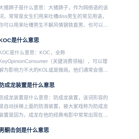
大猪蹄子是什么意思：大猪蹄子，作为网络语的该
词，常常是女生们用来吐槽diss男生的常见用语，
你可以用来吐槽男生不解风情钢铁直男、也可以用
来吐槽男生拔吊无情大屁眼子，以前看月亮叫人家
KOC是什么意思
小甜甜了，现在叫人家...
KOC是什么意思：KOC，全称
KeyOpinionConsumer（关键消费领袖），可以理
解为影响力不大的KOL或是微商。他们通常会借助
自己有限的影响力推荐商品。KOC有两大特点1.粉
防成龙装置是什么意思
丝量少2.广...
防成龙装置是什么意思：防成龙装置，该词形容的
是自动扶梯上面的防滑装置，被大家戏称为防成龙
装置是因为，成龙在他的经典电影中常常出现在自
动扶梯中间一路滑行下来的打斗场景，实在是太深
男酮击剑是什么意思
入人心。所以看到这个装置...