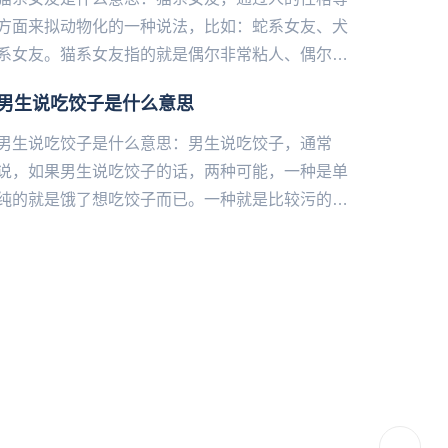
方面来拟动物化的一种说法，比如：蛇系女友、犬
系女友。猫系女友指的就是偶尔非常粘人、偶尔非
常独立的女孩，没有被完全驯服，但是非常吸引
男生说吃饺子是什么意思
人...
男生说吃饺子是什么意思：男生说吃饺子，通常
说，如果男生说吃饺子的话，两种可能，一种是单
纯的就是饿了想吃饺子而已。一种就是比较污的意
思了，水饺谐音睡觉，有性暗示的意思。如果这个
男生跟你说吃饺子的时候，...