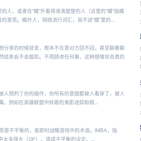
里的人，或者在”橘”外看得清清楚楚的人（这里的”橘”指橘
意思。橘外人，网络流行词汇，容‌不进”橘”里的...
想分享的时候就发，根本不在意对方回不回，甚至聊着聊
然结束会不会尴尬。不用顾虑任何事，这种感情状态真的
被人预判了你的操作，你所有的意图都被人看穿了，被人
联盟‌‌‌‌‌‌‌‌‌‌‌‌中妖姬的鬼影迷踪和假...
简写，意思是不平衡的，是即时战略游戏中的术语。IMBA，指
中太多强大（OP），造成不平衡的设定。...