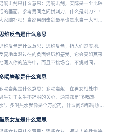
男酮击剑是什么意思：男酮击剑，实际是一个比较
污的画面，参考男同之间拼刺刀，什么是刺刀？？
大家脑补吧！当然男酮击剑最早也是来自于大司马
直播间里的调侃，而并非调侃男同性恋之间的这些
思维反刍是什么意思
事。男酮，即男同，也就是...
思维反刍是什么意思：思维反刍，指人们过度地、
反复地重温过往的负面经历和感受。它会突如其来
地闯入你的脑海中，而且不挑场合、不挑时间，你
感觉控制不了它。比如你在睡前突然想起之前在一
​多喝岩浆是什么意思
个很重要的场合说了一句...
多喝岩浆是什么意思：多喝岩浆，在男女相处中，
男生对于女生不舒服的关心，通常都是“多喝热
水”，多喝热水就像是个万能药，什么问题都喝热
水。多喝岩浆是现在很多的女生回怼直男说的“说喝
猫系女友是什么意思
热水”的一种方式。讽刺那...
猫系女友是什么意思：猫系女友，通过人‌‌‌‌‌‌‌‌‌‌‌‌的性格等