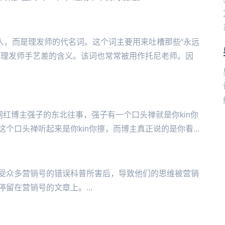
某个人，而是理发师的代名词。这个词主要用来吐槽那些“永远
槽理发师手艺差的含义。该词也常常被用作托尼老师。因
音网红博主强子的东北往事，强子有一个口头禅就是你kin你
口头禅听起来是你kin你擦，而博主真正说的是你看...
受众多营销号的错误科普所害后，导致他们的思维被营销
留在营销号的文章上。...