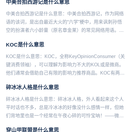
中美合拍西游记是什么意思
中美合拍西游记是什么意思：中美合拍西游记，作为网络
语的该词，是出自最近大火的“六学”梗中，用来讽刺孙悟
空的扮演者六小龄童（原名章金莱）的常见网络用语。而
该梗是“六学”梗中最为大热的，出自六小龄童在86...
KOC是什么意思
KOC是什么意思：KOC，全称KeyOpinionConsumer（关
键消费领袖），可以理解为影响力不大的KOL或是微商。
他们通常会借助自己有限的影响力推荐商品。KOC有两大
特点1.粉丝量少2.广...
碎冰冰人格是什么意思
碎冰冰人格是什么意思：碎冰冰人格，外人看起来这个人
平时话也不多，总是冷冰冰的好像没什么感情一样，但她
们背地里也是一个经常在午夜心碎的可怜宝呐！——微博
@语文指挥中心...
穿山甲联盟是什么意思