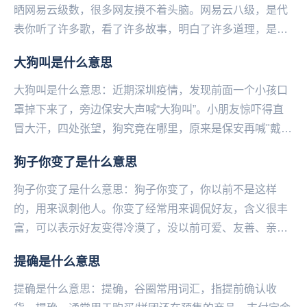
晒网易云级数，很多网友摸不着头脑。网易云八级，是代
表你听了许多歌，看了许多故事，明白了许多道理，是个
有故事的人。更重要的是这个人的时间都用来听音乐
大狗叫是什么意思
了，...
大狗叫是什么意思：近期深圳疫情，发现前面一个小孩口
罩掉下来了，旁边保安大声喊“大狗叫”。小朋友惊吓得直
冒大汗，四处张望，狗究竟在哪里，原来是保安再喊"戴口
罩"，这个梗一出，属实是乐...
狗子你变了是什么意思
狗子你变了是什么意思：狗子你变了，你以前不是这样
的，用来讽刺他人。你变了经常用来调侃好友，含义很丰
富，可以表示好友变得冷漠了，没以前可爱、友善、亲
切、无私等等。可以是变好了，也可是变坏了。你变了，
提确是什么意思
你不...
提确是什么意思：提确，谷圈常用词汇，指提前确认收