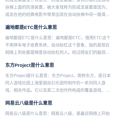
扶梯上面的防滑装置，被大家戏称为防成龙装置是因为，
成龙在他的经典电影中常常出现在自动扶梯中间一路滑行
下来的打斗场景，实在是太深入人心。所以看到这个装
遍地都是ETC是什么意思
置...
遍地都是ETC是什么意思：遍地都是ETC，借用ETC这个
不用停车电子收费系统，自动抬杠这个意象，指的是现在
网络上到处都是随意自动抬杠的人。经过网友们的脑洞加
工和演变，继而成为了今天很火很热门的一个新词...
东方Project是什么意思
东方Project是什么意思：东方Project，简称东方，是日本
同人游戏社团上海爱丽丝幻乐团所制作的一系列同人游
戏、相关作品。它以及其二次创作所构成的覆盖游戏、动
画、漫画、音乐、文学等诸多方面的领域...
网易云八级是什么意思
网易云八级是什么意思：网易云八级，是最近网络上开始