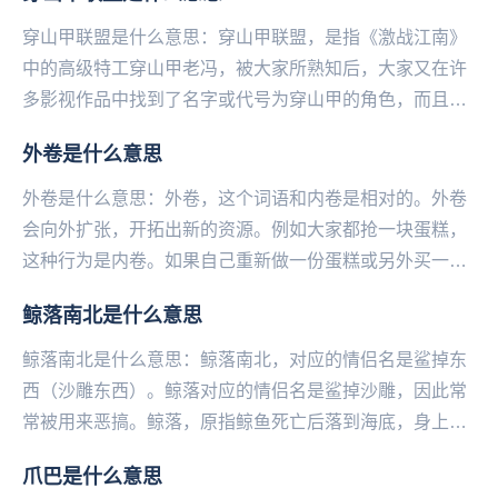
穿山甲联盟是什么意思：穿山甲联盟，是指《激战江南》
中的高级特工穿山甲老冯，被大家所熟知后，大家又在许
多影视作品中找到了名字或代号为穿山甲的角色，而且这
些角色也大多都是间谍和反派。这些全新的DLC多到都...
外卷是什么意思
外卷是什么意思：外卷，这个词语和内卷是相对的。外卷
会向外扩张，开拓出新的资源。例如大家都抢一块蛋糕，
这种行为是内卷。如果自己重新做一份蛋糕或另外买一
份，就是外卷。...
鲸落南北是什么意思
鲸落南北是什么意思：鲸落南北，对应的情侣名是鲨掉东
西（沙雕东西）。鲸落对应的情侣名是鲨掉沙雕，因此常
常被用来恶搞。鲸落，原指鲸鱼死亡后落到海底，身上自
成一个小生态系统，这个以鲸鱼为根基的群落就叫鲸
爪巴是什么意思
落。...