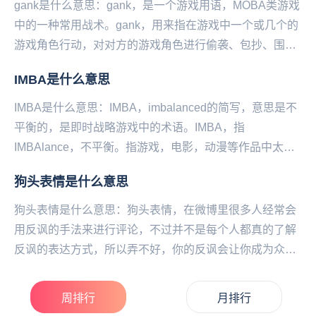
gank是什么意思：gank，是一个游戏用语，MOBA类游戏
中的一种常用战术。gank，用来指在游戏中一个或几个的
游戏角色行动，对对方的游戏角色进行偷袭、包抄、围
杀，或者说以人数或技能优势有预谋地击杀...
IMBA是什么意思
IMBA是什么意思：IMBA，imbalanced的简写，意思是不
平衡的，是即时战略游戏中的术语。IMBA，指
IMBAlance，不平衡。指游戏，电影，动漫等作品中太多
强大（OP），造成不平衡的设定。...
狗头表情是什么意思
狗头表情是什么意思：狗头表情，在微博里很多人经常会
用反讽的手法来进行评论，不过并不是每个人都真的了解
反讽的表达方式，所以弄不好，你的反讽会让你成为众矢
之的，所以在评论区反讽完毕后，有挂狗头保命的说
法，...
周排行
月排行