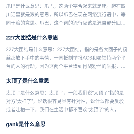
爪巴是什么意思：爪巴，这两个字合起来就是爬。爬在四
川话里就是滚的意思，所以爪巴在现在网络流行语中，等
同于滚的意思。爪巴，这个词的流行应该是源自部分四川
籍主播，现在已经在全网范围内流行起来了。一般都是
227大团结是什么意思
朋...
227大团结是什么意思：227大团结，指的是各大圈子的粉
丝都放下手中的事情，一同抵制举报AO3和老福特两个平
台的人的行动。因为这两个平台遭到肖战粉丝的举报，导
致很多人失去了喜欢的作品，类比一下就是因为...
太顶了是什么意思
太顶了是什么意思：太顶了，一般我们说”太顶了”指的是
对方”太杠了”，说话很容易具有针对性，说什么都要反驳
或者吐槽一下。我们在生活中都不喜欢”太顶了”的人，因
为跟他们说话会很无趣和无聊，因为自己说什么...
gank是什么意思