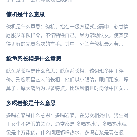
僚机是什么意思
僚机是什么意思：僚机，指在一级方程式比赛中，心甘情
愿服从车队指令，不惜牺牲自己，尽力帮助队友，使其获
得更好的完赛名次的车手。其中，芬兰产僚机最为著
名。...
鲶鱼系长相是什么意思
鲶鱼系长相是什么意思：鲶鱼系长相，该词现多用于评
价、形容明星艺人的长相，他们以小眼睛，眼间距宽，塌
鼻子，厚大嘴唇为显著特点。比较风情且时尚像中国女
星：舒淇、倪妮、费霞（林允）；韩国女星：罗文姬女
​多喝岩浆是什么意思
士、j...
多喝岩浆是什么意思：多喝岩浆，在男女相处中，男生对
于女生不舒服的关心，通常都是“多喝热水”，多喝热水就
像是个万能药，什么问题都喝热水。多喝岩浆是现在很多