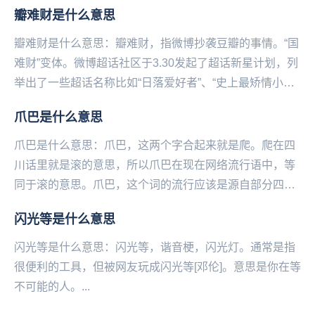
对，蔡程昱还跟不上伴奏的节奏，整个节目就只有马佳
瓣难财是什么意思
一...
瓣难财是什么意思：瓣难财，指微‌‌‌‌‌‌‌博抄袭豆瓣的事情。“国
难财”变体。微博超话社区于3.30发起了超话新星计划，列
举出了一些超话名称比如“日落爱好者”、“史上最矫情小
组”、“迷恋植物的人”等，...
爪巴是什么意思
爪巴是什么意思：爪巴，这两个字合起来就是爬。爬在四
川话里就是滚的意思，所以爪巴在现在网络流行语中，等
同于滚的意思。爪巴，这个词的流行应该是源自部分四川
籍主播，现在已经在全网范围内流行起来了。一般都是
闪光等是什么意思
朋...
闪光等是什么意思：闪光等，谐音梗，闪光‌‌‌‌‌‌‌‌‌‌‌‌‌‌‌‌灯。通常是指
很便利的工具，但被网友玩成闪光等[邓伦]。意思是你在等
不可能的人。...