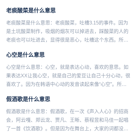
的女生回怼直男说的“说喝热水”的一种方式。讽刺那...
老痰酸菜是什么意思
老痰酸菜是什么意思：老痰酸菜，吐槽‌‌‌‌‌3.15的事件。因为
是土坑酸菜制作，吸烟的烟灰可以掉进去，踩酸菜的人的
老痰也可以吐进去，显得很是恶心，吐槽这个东西。所以
有了这一称呼。...
心空是什么意思
心空是什么意思：心空，就是表达心动，喜欢的意思。如
果表达XX让我心空，就是自己的爱豆让自己十分心动，很
喜欢了。因为在韩语中心动的发音读起来像“心空”。所以
大家就用心空来表示心动。...
假酒歌是什么意思
假酒歌是什么意思：假酒歌，在一次《声入人心》的招商
会，阿云嘎、郑云龙、贾凡、王晰、蔡程昱和马佳一起唱
了一首《饮酒歌》。但是因为在舞台上，大家的词都没记