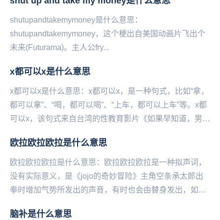
shut up and take my money是什么意思
比...
shutupandtakemymoney是什么意思：
shutupandtakemymoney，这个‌‌‌‌‌‌‌‌‌梗出自美国动画片飞出个
未来(Futurama)。主人公fry...
x都可以x是什么意思
x都可以x是什么意思：x都可以x，是一种句式，比如“拿，
都可以拿”、“喝，都可以喝”、“上车，都可以上车”等。x都
可以x，该句式来自台湾的性教育影片《如果早知道，男生
也会被性侵》。里面的杰哥（性侵者）...
欧拉欧拉欧拉是什么意思
欧拉欧拉欧拉是什么意思：欧拉欧拉欧拉是一种拟声词，
没有实际意义，是《jojo的奇妙冒险》主角空条承太郎出
拳时增加气势所发出的声音，有时也会由替身发出，如白
金之星。...
脑补是什么意思