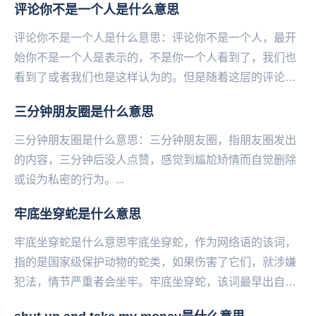
​评论你不是一个人是什么意思
纷...
评论你不是一个人是什么意思：评论你不是一个人，最开
始你不是一个人是表示的，不是你一个人看到了，我们也
看到了或者我们也是这样认为的。但是随着这层的评论都
是这样说你不是一个人，就有人说，这层好可怕，层主
三分钟朋友圈是什么意思
不...
三分钟朋友圈是什么意思：三分钟朋友圈，指‌‌‌‌‌‌‌‌朋友圈发出
的内容，三分钟后没人点赞，感觉到尴尬矫情而自觉删除
或设为私密的行为。...
牢底坐穿蛇是什么意思
牢底坐穿蛇是什么意思牢底坐穿蛇，作为网络语的该词，
指的是国家级保护动物的蛇类，如果伤害了它们，就涉嫌
犯法，情节严重者会坐牢。牢底坐穿蛇，该词最早出自于
百度蛇吧，是常见的蛇吧用语。牢底坐穿蛇，该词作为