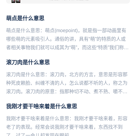
萌点是什么意思
萌点是什么意思：萌点(moepoint)，就是指一部动画里有
哪些萌的元素吸引人。通俗的讲，具有“萌”的特质的人或
者相关事物我们就可以成其为“萌”，而这些“特质”我们称其
为“萌点”。萌，出自古汉语现...
滚刀肉是什么意思
滚刀肉是什么意思：滚刀肉，北方的方言，意思是形容那
种死皮赖脸、纠缠不清的人，怎么说都不听的人，称之为
滚刀肉。滚刀肉的原意：指那种切不动、煮不熟、嚼不烂
的哈拉皮带板筋或劣质肉。滚刀肉原指猪身上的一种
我刚才要干啥来着是什么意思
肉，...
我刚才要干啥来着是什么意思：我刚才要干啥来着，形容
老了的表现。经常会说我刚才要干啥来着，东西找不到
了，过了一会儿却发现在眼前。...