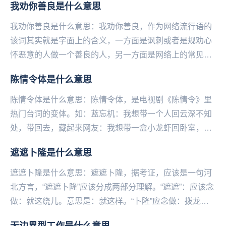
我劝你善良是什么意思
法。...
我劝你善良是什么意思：我劝你善良，作为网络流行语的
该词其实就是字面上的含义，一方面是讽刺或者是规劝心
怀恶意的人做一个善良的人，另一方面是网络上的常见吐
槽语。我劝你善良，还有一个与它含义接近的一个词也
陈情令体是什么意思
很...
陈情令体是什么意思：陈情令体，是电视剧《陈情令》里
热门台词的变体。如：蓝忘机：我想带一个人回云深不知
处，带回去，藏起来网友：我想带一盒小龙虾回卧室，带
回去，藏起来，慢慢吃江澄：你不是说没问题吗？你不
遮遮卜隆是什么意思
是...
遮遮卜隆是什么意思：遮遮卜隆，据考证，应该是一句河
北方言，“遮遮卜隆”应该分成两部分理解。“遮遮”：应该念
做：就这绕儿。意思是：就这样。“卜隆”应念做：拨龙。
意思是：弄或者做。连起来念法就是：就这绕儿...
无边界型工作是什么意思