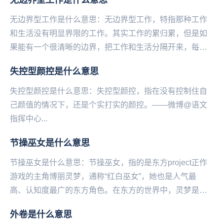
无边界型工作是什么意思：无边界型工作，特指那种工作
和生活没有明显界限的工作。其实工作的累归累，但是如
果能有一个很清晰的边界，把工作和生活分隔开来，每天
有一段真正能属于自己的时间，倒也没有那么痛苦了。
失控型颜控是什么意思
—...
失控型颜控是什么意思：失控型颜控，指在没有控制住自
己颜值的情况下，还是个实打实的颜控。——微博@语文
指挥中心...
节操巫女是什么意思
节操巫女是什么意思：节操巫女，指的是东方project正作
游戏的主角博丽灵梦，通称“红白巫女”，她也是人气最
高、认知度最广的东方角色。在东方的世界中，灵梦是博
丽神社的现任巫女，主要工作内容是解决各种异...
外卷是什么意思