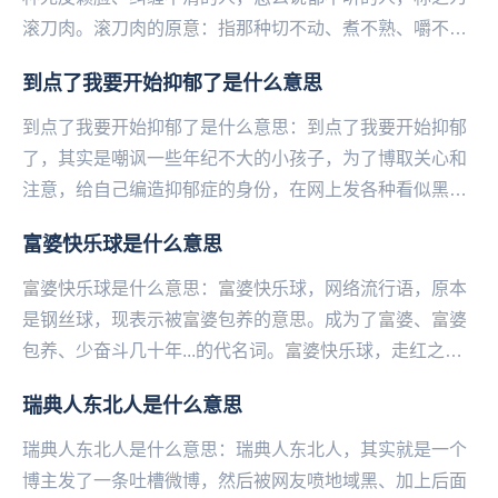
滚刀肉。滚刀肉的原意：指那种切不动、煮不熟、嚼不烂
的哈拉皮带板筋或劣质肉。滚刀肉原指猪身上的一种
到点了我要开始抑郁了是什么意思
肉，...
到点了我要开始抑郁了是什么意思：到点了我要开始抑郁
了，其实是嘲讽一些年纪不大的小孩子，为了博取关心和
注意，给自己编造抑郁症的身份，在网上发各种看似黑暗
又悲伤实际有些不合逻辑的言论。比如：温柔吗？半条
富婆快乐球是什么意思
命...
富婆快乐球是什么意思：富婆快乐球，网络流行语，原本
是钢丝球，现表示被富婆包养的意思。成为了富婆、富婆
包养、少奋斗几十年...的代名词。富婆快乐球，走红之
后，又衍生出了“不想再努力球”...等说法，同时...
瑞典人东北人是什么意思
瑞典人东北人是什么意思：瑞典人东北人，其实就是一个
博主发了一条吐槽微博，然后被网友喷地域黑、加上后面