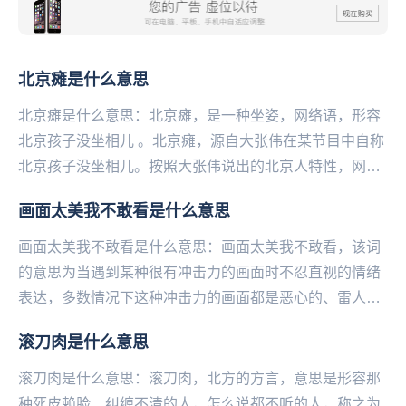
北京瘫是什么意思
北京瘫是什么意思：北京瘫，是一种坐姿，网络语，形容
北京孩子没坐相儿 。北京瘫，源自大张伟在某节目中自称
北京孩子没坐相儿。按照大张伟说出的北京人特性，网友
找出了娱乐圈中的“京城四瘫”，分别是...
画面太美我不敢看是什么意思
画面太美我不敢看是什么意思：画面太美我不敢看，该词
的意思为当遇到某种很有冲击力的画面时不忍直视的情绪
表达，多数情况下这种冲击力的画面都是恶心的、雷人
的、跌破眼镜的并不美好的事物。嘴上虽然说着美，但是
滚刀肉是什么意思
却...
滚刀肉是什么意思：滚刀肉，北方的方言，意思是形容那
种死皮赖脸、纠缠不清的人，怎么说都不听的人，称之为