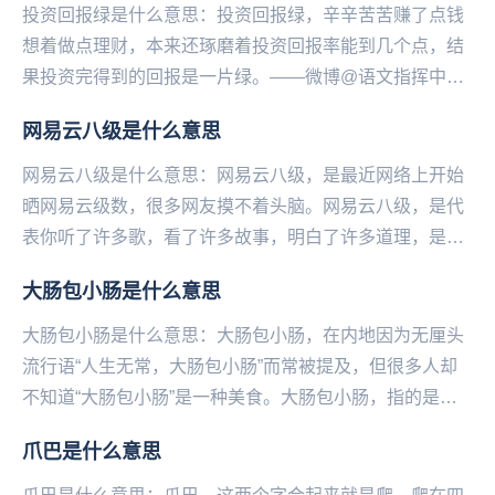
投资回报绿是什么意思：投资回报绿，辛辛苦苦赚了点钱
想着做点理财，本来还琢磨着投资回报率能到几个点，结
果投资完得到的回报是一片绿。——微博@语文指挥中
心...
网易云八级是什么意思
网易云八级是什么意思：网易云八级，是最近网络上开始
晒网易云级数，很多网友摸不着头脑。网易云八级，是代
表你听了许多歌，看了许多故事，明白了许多道理，是个
有故事的人。更重要的是这个人的时间都用来听音乐
大肠包小肠是什么意思
了，...
大肠包小肠是什么意思：大肠包小肠，在内地因为无厘头
流行语“人生无常，大肠包小肠”而常被提及，但很多人却
不知道“大肠包小肠”是一种美食。大肠包小肠，指的是台
湾小吃，切开的“糯米肠”上夹住一根“香肠”，再...
爪巴是什么意思