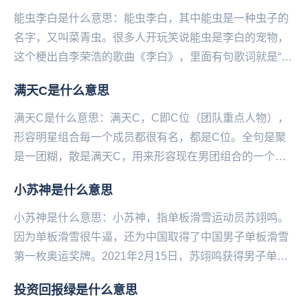
能虫李白是什么意思：能虫李白，其中能虫是一种虫子的
名字，又叫菜青虫。很多人开玩笑说能虫是李白的宠物，
这个梗出自李荣浩的歌曲《李白》，里面有句歌词就是“要
是能‌‌‌‌‌‌‌‌‌‌‌‌重来，我要选李白”，...
满天C是什么意思
满天C是什么意思：满天C，C即C位（团队重点人物），
形容明星组合每一个成员都很有名，都是C位。全句是聚
是一团糊，散是满天C，用来形容现在男团组合的一个奇
异现象：团本身的知名度反而没有单个成员的知名度高...
小苏神是什么意思
小苏神是什么意思：小苏神，指单‌‌‌‌‌‌‌‌‌‌‌‌‌‌板滑雪运动员苏翊鸣。
因为单板滑雪很牛逼，还为中国取得了中国男子单板滑雪
第一枚奥运奖牌。2021年2月15日，苏翊鸣获得男子单板
滑雪大跳台冠军。...
投资回报绿是什么意思