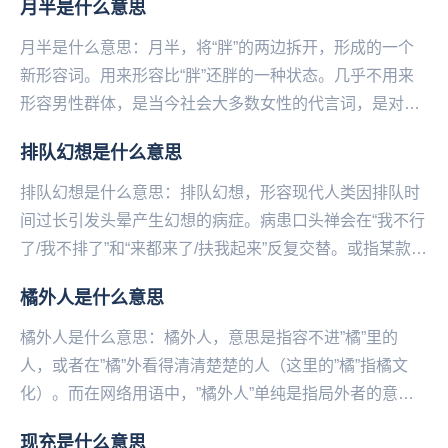
月半是什么意思
月半是什么意思：月半，将“胖”的两边拆开，形成的一个
新形容词。用来形容比“胖”还胖的一种状态。几乎不用来
形容男性群体，是当今社会大多数女性的代言词，是对这
部分女性群体的一种“宽容”。月半的衍生成语：胖...
排队幻想是什么意思
排队幻想是什么意思：排队幻想，形容现代人类因排队时
间过长引发头晕产生幻想的病症。病患口头禅会在“我不行
了/我不排了”和“来都来了/扶我起来”反复交替。或指某款刚
上线就需要排队等待的游戏，玩家嘴上抱怨，...
橘外人是什么意思
橘外人是什么意思：橘外人，意思是指容‌不进”橘”里的
人，或者在”橘”外看得清清楚楚的人（这里的”橘”指橘文
化）。而在网络用语中，”橘外人”单纯是指局外者的意
思。橘外人，网络流行词汇，容‌不进”橘”里的...
现充是什么意思