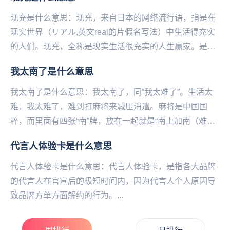
现充是什么意思：现充，来自日本的网络流行语，指是在
现实世界（リアル,英文real的片假名写法）中生活得充实
的人们。现充，全称是现实生活很充实的人生赢家。是许
多人渴望达到的人生巅峰。...
我太南了是什么意思
我太南了是什么意思：我太南了，同“我太难了”。生活太
难，我太‌‌‌‌‌‌‌‌‌‌‌‌难了，难到打麻将来减压消遣。麻将是中国国
粹，而里面有四张“南”牌，放在一起就是“南上加南（难上
加难）”。这是当代青少...
代言人体验卡是什么意思
代言人体验卡是什么意思：代言人体验卡，是指各大品牌
的代言人在官宣后的极短时间内，因为代言人个人原因导
致品牌方单方面解约的行为。...