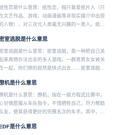
纸性恋是什么意思：纸性恋，指只喜爱纸片人（只
在文艺作品、游戏、动画漫画等非现实媒介中出现
的人物），对三次元人类毫无兴趣的一类人。纸性
恋，意思是和纸片人谈恋爱，抱着纸片人过日子。
密室逃脱是什么意思
有的宅男讨厌三次元妹子喜...
密室逃脱是什么意思：密室逃脱，是一种把自己关
起来再想办法出去的多人游戏。一群男男女女被关
在一起，你们想的居然是快点出去……密室逃脱，
是一款实景逃脱类游戏。密室逃脱互动游戏的主要
僚机是什么意思
创意多源自于电影、网络等...
僚机是什么意思：僚机，指在一级方程式比赛中，
心甘情愿服从车队指令，不惜牺牲自己，尽力帮助
队友，使其获得更好的完赛名次的车手。其中，芬
兰产僚机最为著名。...
EDF是什么意思