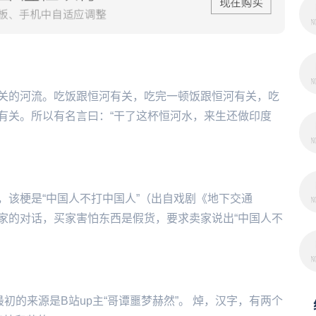
关的河流。吃饭跟恒河有关，吃完一顿饭跟恒河有关，吃
有关。所以有名言曰：“干了这杯恒河水，来生还做印度
，该梗是“中国人不打中国人”（出自戏剧《地下交通
家的对话，买家害怕东西是假货，要求卖家说出“中国人不
一种说法。最初的来源是B站up主“哥谭噩梦赫然”。 焯，汉字，有两个