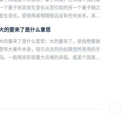
一个量子状态发生变化从而引起的另一个量子随之
发生变化，即使两者相隔很远没有任何关系，具有
不确定性和超距作用。在‌‌‌‌‌‌‌‌‌爱情中指的是两个人因为
大的要来了是什么意思
缘分产...
大的要来了是什么意思：大的要来了，是指想要故
意夸大事件本身，吸引点击的的标题党所常用的手
段。一般用来形容重大灾难的来临，或某个国家发
生的重大事件，或自己喜欢的偶像以及影视剧有重
大行动都可以用大的要来...