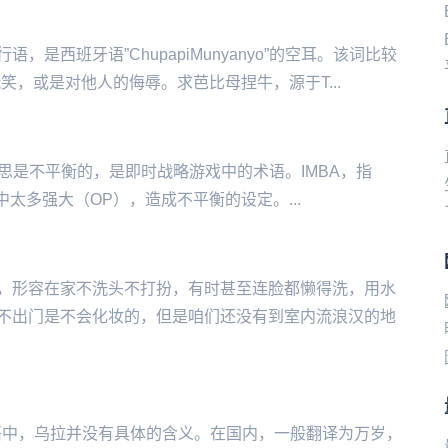
西班牙语”ChupapiMunyanyo”的空耳。该词比较
，或是对他人的侮辱。求芭比母捏牛，源于T...
简写，意思是不平衡的，是即时战略游戏中的术语。IMBA，指
中太多强大（OP），造成不平衡的设定。...
，形容在家不洗头不打扮，有时甚至连脸都懒得洗，用水
不出门是不会化妆的，但是咱们还没有到室内流浪汉的地
俄语中，乌拉并没有具体的含义。在国内，一般翻译为万岁，