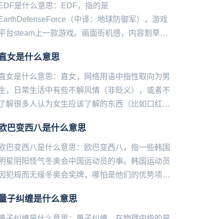
EDF是什么意思：EDF，指的是
EarthDefenseForce（中译：地球防御军），游戏
平台steam上一款游戏。画面街机感，内容割草
感，配音湾湾感，上手极其魔性。游戏内容是为了
直女是什么意思
保护地球而要击...
直女是什么意思：直女，网络用语中指‌‌‌‌‌‌‌‌‌‌‌性取向为男
生，日常生活中有些不解风情（非贬义），或者不
了解很多人认为女生应该了解的东西（比如口红）
的女生。直女，因为在英国常用bent（弯曲的）...
欧巴变西八是什么意思
欧巴变西八是什么意思：欧巴变西八，指一些‌‌‌‌‌‌‌‌‌‌‌‌韩国
明星阴阳怪气冬奥会中国运动员的事。韩国运动员
因犯规而无缘冬奥会奖牌，哪怕是他们的优势项目
短道速滑，于是一些韩国明星就在社交平台上发
量子纠缠是什么意思
言...
量子纠缠是什么意思：量子纠缠，在物理中指的是