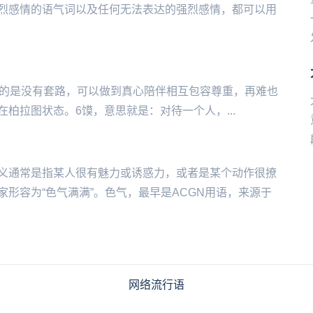
烈感情的语气词以及任何无法表达的强烈感情，都可以用
指的是没有套路，可以做到真心陪伴相互包容尊重，再难也
‌‌存在柏拉图状态。6馍，意思就是：对待一个人，...
义通常是指某人很有魅力或诱惑力，或者是某个动作很撩
形容为“色气满满”。色气，最早是ACGN用语，来源于
网络流行语