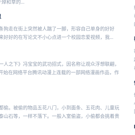
焯和草的...
思
条狗走在街上突然被人踹了一脚，形容自己单身的好好
写论文不小心点进一个校园恋爱视频，我‌‌‌‌‌‌‌‌‌...
一人之下》冯宝宝的武功招式，因名称让观众浮想联翩，
6日开始在网络平台腾讯动漫上连载的一部网络漫画作品，作
都偷。被偷的物品五花八门，小到面条、五花肉、儿童玩
泰山石等，一样不落下。一般入室偷盗，小偷都会挑着贵