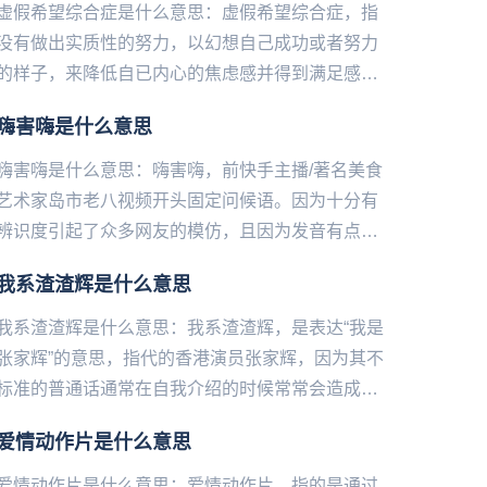
虚假希望综合症是什么意思：虚假希望综合症，指
没有做出实质性的努力，以幻想自己成功或者努力
的样子，来降低自已内心的焦虑感并得到满足感。
我们喜欢想象改变后的生活，幻想改变后的自己，
嗨害嗨是什么意思
但接下来我们就会感到失落...
嗨害嗨是什么意思：嗨害嗨，前快手主播/著名‌‌‌‌‌‌美食
艺术家岛市老八视频开头固定问候语。因为十分有
辨识度引起了众多网友的模仿，且因为发音有点难
度所以更加激起了大家的胜负欲，甚至卷起来了，
我系渣渣辉是什么意思
比谁的发音...
我系渣渣辉是什么意思：我系渣渣辉，是表达“我是
张家辉”的意思，指代的香港演员张家辉，因为其不
标准的普通话通常在自我介绍的时候常常会造成这
种名字的谐音梗成为笑点被网友们调侃。也常常被
爱情动作片是什么意思
网友们吐槽为“渣渣灰...
爱情动作片是什么意思：爱情动作片，指的是通过