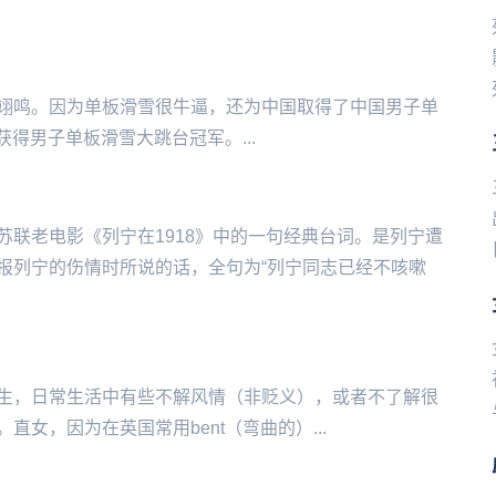
‌板滑雪运动员苏翊鸣。因为单板滑雪很牛逼，还为中国取得了中国男子单
获得男子单板滑雪大跳台冠军。...
联老电影《列宁在1918》中的一句经典台词。是列宁遭
报列宁的伤情时所说的话，全句为“列宁同志已经不咳嗽
‌性取向为男生，日常生活中有些不解风情（非贬义），或者不了解很
女，因为在英国常用bent（弯曲的）...