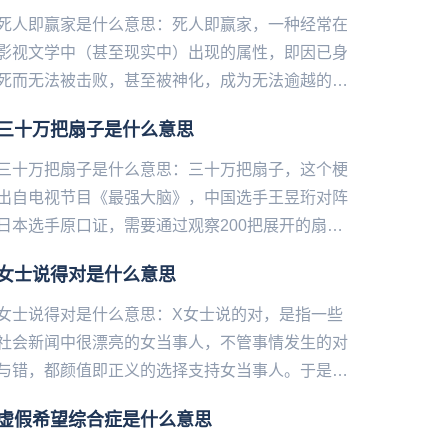
死人即赢家是什么意思：死人即赢家，一种经常在
影视文学中（甚至现实中）出现的属性，即因已身
死而无法被击败，甚至被神化，成为无法逾越的存
在。有时这样的人物自身可能并不是毫无瑕疵，但
三十万把扇子是什么意思
优点会被活下来的人进行记...
三十万把扇子是什么意思：三十万把扇子，这个梗
出自电视节目《最强大脑》，中国选手王昱珩对阵
日本选手原口证，需要通过观察200把展开的扇
子，来找出扇面符合主持人手中折起来的那一把扇
女士说得对是什么意思
子。王昱珩在放弃观察的情...
女士说得对是什么意思：X女士说的对，是指一些
社会新闻中很漂亮的女当事人，不管事情发生的对
与错，都颜值即正义的选择支持女当事人。于是弹
幕的一些网友们都会发“X女士说的对”来支持当事
虚假希望综合症是什么意思
人。如果有反转，那么一...