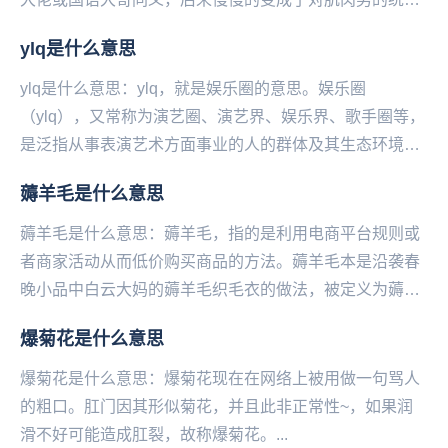
称。另外需要区分的是肌肉男不等于兄贵，且兄贵除了有
ylq是什么意思
比一...
ylq是什么意思：ylq，就是娱乐圈的意思。娱乐圈
（ylq），又常称为演艺圈、演艺界、娱乐界、歌手圈等，
是泛指从事表演艺术方面事业的人的群体及其生态环境。
一般认为专长于电影、电视、相声、小品、歌唱、舞...
薅羊毛是什么意思
薅羊毛是什么意思：薅羊毛，指的是利用电商平台规则或
者商家活动从而低价购买商品的方法。薅羊毛本是沿袭春
晚小品中白云大妈的薅羊毛织毛衣的做法，被定义为薅羊
毛。现指以年轻人为主的群体对银行等金融机构及各类
爆菊花是什么意思
商...
爆菊花是什么意思：爆菊花现在在网络上被用做一句骂人
的粗口。肛门因其形似菊花，并且此非正常性~，如果润
滑不好可能造成肛裂，故称爆菊花。...