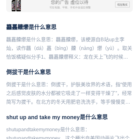
龘靐齉爩是什么意思
龘靐齉爩是什么意思：龘靐齉爩，该梗源自B站up主李
灿，读作龘（dá）靐（bìng）齉（nà‌‌‌‌‌‌‌‌ng）爩（yù）。取关
恰饭橘疑似分手1、龘靐齉爩释义：龙在天上飞的时候，
一边腾飞一边带有不通气...
倒拔干是什么意思
倒拔干是什么意思：倒拔干，护肤美妆界的术语，指“使用
之后感觉皮肤的水分都被它吸走了一样变得干燥了”，经常
简写为拔干。在北方的冬天用肥皂洗洗手，等手慢慢变干
的时候就能get到这种感觉了通常是酒精、皂基或...
shut up and take my money是什么意思
shutupandtakemymoney是什么意思：
shutupandtakemymoney，这个‌‌‌‌‌‌‌‌‌梗出自美国动画片飞出个