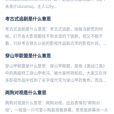
未来(Futurama)。主人公fry...
考古式追剧是什么意思
考古式追剧是什么意思：考古式追剧，指每当剧荒的时
候，打开各大影视都找不到合适的下饭剧，但又不能不
看，只好考古很久以前的影视作品和古早的影视片段，然
后在不同的阶段反复观看，靠此续命，哪怕只是听背景
穿山甲联盟是什么意思
声。—...
穿山甲联盟是什么意思：穿山甲联盟，是指《激战江南》
中的高级特工穿山甲老冯，被大家所熟知后，大家又在许
多影视作品中找到了名字或代号为穿山甲的角色，而且这
些角色也大多都是间谍和反派。这些全新的DLC多到都...
两狗对视是什么意思
两狗对视是什么意思：两狗对视，出自表情包“两狗对
视”，一般是一只可爱小狗直视着‌‌‌‌‌‌‌‌‌‌‌‌‌屏幕，意思是屏幕另一头