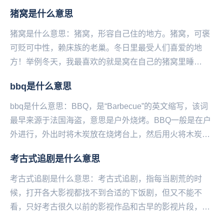
金之星。...
猪窝是什么意思
猪窝是什么意思：猪窝，形容自己住的地方。猪窝，可褒
可贬可中性，赖床族的老巢。冬日里最受人们喜爱的地
方！举例冬天，我最喜欢的就是窝在自己的猪窝里睡
觉。...
bbq是什么意思
bbq是什么意思：BBQ，是“Barbecue”的英文缩写，该词
最早来源于法国海盗，意思是户外烧烤。BBQ一般是在户
外进行，外出时将木炭放在烧烤台上，然后用火将木炭点
燃，再将金属编成的烧烤架放在木炭上...
考古式追剧是什么意思
考古式追剧是什么意思：考古式追剧，指每当剧荒的时
候，打开各大影视都找不到合适的下饭剧，但又不能不
看，只好考古很久以前的影视作品和古早的影视片段，然
后在不同的阶段反复观看，靠此续命，哪怕只是听背景