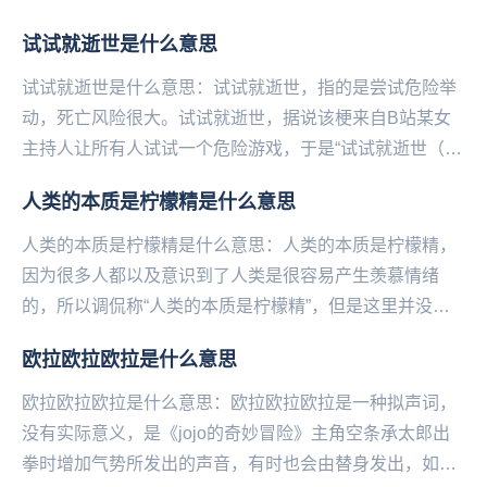
勾引自己的爱豆，导致自己的爱豆跟在肖战后面和肖战
试试就逝世是什么意思
举...
试试就逝世是什么意思：试试就逝世，指的是尝试危险举
动，死亡风险很大。试试就逝世，据说该梗来自B站某女
主持人让所有人试试一个危险游戏，于是“试试就逝世（试
试就试试）”的弹幕刷屏。试试就逝世，被网友、媒体...
人类的本质是柠檬精是什么意思
人类的本质是柠檬精是什么意思：人类的本质是柠檬精，
因为很多人都以及意识到了人类是很容易产生羡慕情绪
的，所以调侃称“人类的本质是柠檬精”，但是这里并没有
贬低的意思，只是一种调侃和自嘲。人类的本质是柠檬
欧拉欧拉欧拉是什么意思
精...
欧拉欧拉欧拉是什么意思：欧拉欧拉欧拉是一种拟声词，
没有实际意义，是《jojo的奇妙冒险》主角空条承太郎出
拳时增加气势所发出的声音，有时也会由替身发出，如白