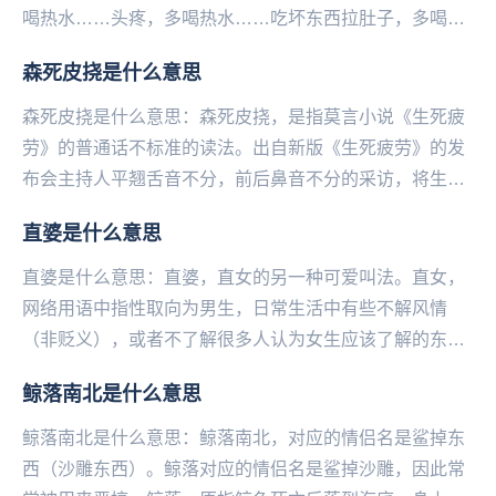
喝热水……头疼，多喝热水……吃坏东西拉肚子，多喝热
水……玩累了，多喝热水……皮肤病，多喝热水……...
森死皮挠是什么意思
森死皮挠是什么意思：森死皮挠，是指莫言小说《生死疲
劳》的普通话不标准的读法。出自新版《生死疲劳》的发
布会主持人平翘舌音不分，前后鼻音不分的采访，将生死
疲劳读成了森死皮挠。这位主持人叫季亚娅，是北京大
直婆是什么意思
学...
直婆是什么意思：直婆，直女的另‌‌‌‌‌‌‌‌‌‌一种可爱叫法。直女，
网络用语中指‌‌‌‌‌‌‌‌‌‌‌性取向为男生，日常生活中有些不解风情
（非贬义），或者不了解很多人认为女生应该了解的东西
（比如口红...
鲸落南北是什么意思
鲸落南北是什么意思：鲸落南北，对应的情侣名是鲨掉东
西（沙雕东西）。鲸落对应的情侣名是鲨掉沙雕，因此常