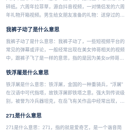
碎纸。六周年拉菲草，源自抖音视频，一对情侣发的六周
年礼物开箱视频。男生给女朋友准备的礼物：送穿过的棉
袄、旺仔牛奶，既不走心又寒酸。总价不超过60，因为...
我裤子动了是什么意思
我裤子动了是什么意思：我裤子动了，一些短视频平台的
常见的弹幕或评论，一‌‌‌‌‌‌‌‌‌‌‌般经常出现在美女帅哥相关的视频
中，跟裤子飞了是一样的意思，指的是因为美女or帅哥太
诱人，已经抵抗不住诱惑了！...
铁浮屠是什么意思
铁浮屠是什么意思：铁浮屠，金国的一种重骑兵，“浮屠”
在汉语中可代指塔，故铁浮屠即铁塔之意。强大到传说级
别，被誉为冷兵器坦克‌‌‌‌‌‌‌‌‌‌‌，在岳飞有关作品中经常出现，但
争议颇多，未有定论。目前经...
271是什么意思
271是什么意思：271，指的就是爱奇艺，是一个谐音简