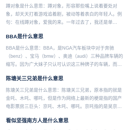
蹲对象是什么意思：蹲对象，形容那些嘴上说着要处对
象，却天天打着游戏追着剧，被动等着表白的年轻人。例
句：在线蹲对象，爱我的来。一年过去了，我还是单
身。 ...
BBA是什么意思
BBA是什么意思：BBA，是NGA汽车板块中对于奔驰
（benz）、宝马（bmw）、奥迪（audi）三种品牌车辆的
缩写。因为广大妹子只认可认识这三种牌子的车辆，而被
网友列为买车的首选品牌。...
陈塘关三兄弟是什么意思
陈塘关三兄弟是什么意思：陈塘关三兄弟，原本指的就是
金吒、木吒、哪吒，但是作为网络上最新的梗是指的国产
电影票房三巨头：京吒、木吒、哪吒。京吒指的是吴京主
演的《战狼2》，木吒说的是《流浪地球》，哪吒则是说...
看似坚强南方人是什么意思