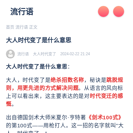
流行语
首页
流行语
正文
大人时代变了是什么意思
流行语
大人时代变了
2024-02-22 21:24
大人时代变了是什么意思
：
大人，时代变了是
绝杀招数名称
，秘诀是
跳脱规
则，用更先进的方式解决问题
。从语言的风向标
上可以看出来，这主要表达的是对
时代变迁的感
慨
。
出自德国剑术大师米夏尔·亨特著
《剑术100式》
的第100式——用枪打人。这一招的名字就叫“大